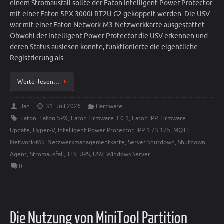
einem Stromausfall sollte der Eaton Intelligent Power Protector
mit einer Eaton 5PX 3000i RT2U G2 gekoppelt werden. Die USV
war mit einer Eaton Network-M3-Netzwerkkarte ausgestattet.
Obwohl der Intelligent Power Protector die USV erkennen und
deren Status auslesen konnte, funktionierte die eigentliche
Registrierung als …
Weiterlesen…
Jan
31. Juli 2026
Hardware
Eaton
,
Eaton 5PX
,
Eaton Firmware 3.0.1
,
Eaton IPP
,
Firmware
Update
,
Hyper-V
,
Intelligent Power Protector
,
IPP 1.73.175
,
MQTT
,
Network-M3
,
Netzwerkmanagementkarte
,
Server Shutdown
,
Shutdown
Agent
,
Stromausfall
,
TLS
,
UPS
,
USV
,
Windows Server
0
Die Nutzung von MiniTool Partition