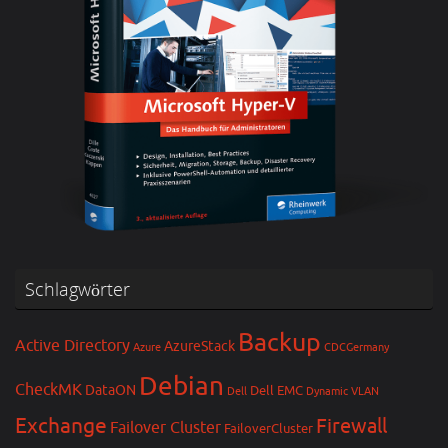
Schlagwörter
Backup
Active Directory
AzureStack
Azure
CDCGermany
Debian
CheckMK
DataON
Dell EMC
Dell
Dynamic VLAN
Exchange
Firewall
Failover Cluster
FailoverCluster