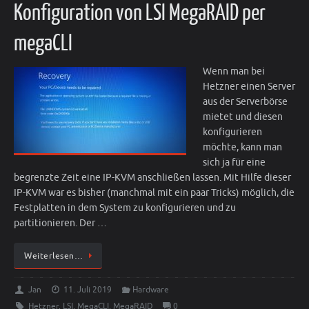
Konfiguration von LSI MegaRAID per
megaCLI
Wenn man bei
Hetzner einen Server
aus der Serverbörse
mietet und diesen
konfigurieren
möchte, kann man
sich ja für eine
begrenzte Zeit eine IP-KVM anschließen lassen. Mit Hilfe dieser
IP-KVM war es bisher (manchmal mit ein paar Tricks) möglich, die
Festplatten in dem System zu konfigurieren und zu
partitionieren. Der …
Weiterlesen…
Jan
11. Juli 2019
Hardware
Hetzner
,
LSI
,
MegaCLI
,
MegaRAID
0