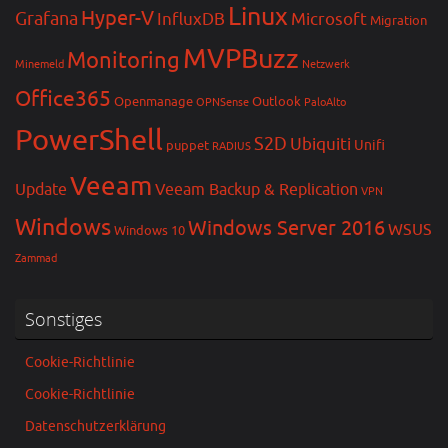
Linux
Hyper-V
Grafana
InfluxDB
Microsoft
Migration
MVPBuzz
Monitoring
Minemeld
Netzwerk
Office365
Openmanage
Outlook
OPNSense
PaloAlto
PowerShell
S2D
Ubiquiti
Unifi
puppet
RADIUS
Veeam
Update
Veeam Backup & Replication
VPN
Windows
Windows Server 2016
WSUS
Windows 10
Zammad
Sonstiges
Cookie-Richtlinie
Cookie-Richtlinie
Datenschutzerklärung