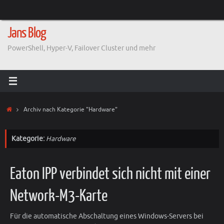
Zum
Inhalt
springen
Jans Blog
PowerShell, Hyper-V, Failover Cluster und mehr
Start
Archiv nach Kategorie "Hardware"
Kategorie:
Hardware
Eaton IPP verbindet sich nicht mit einer
Network-M3-Karte
Für die automatische Abschaltung eines Windows-Servers bei