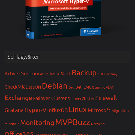
Schlagwörter
Backup
Active Directory
AzureStack
Azure
CDCGermany
Debian
CheckMK
DataON
Dell EMC
Dell
Dynamic VLAN
Exchange
Firewall
Failover Cluster
FailoverCluster
Linux
Hyper-V
Grafana
InfluxDB
Microsoft
Migration
MVPBuzz
Monitoring
Minemeld
Netzwerk
Office365