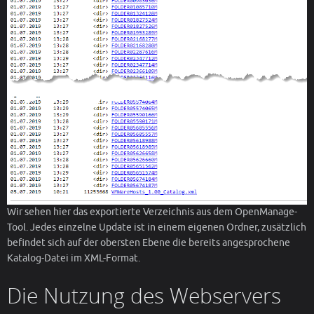
Wir sehen hier das exportierte Verzeichnis aus dem OpenManage-
Tool. Jedes einzelne Update ist in einem eigenen Ordner, zusätzlich
befindet sich auf der obersten Ebene die bereits angesprochene
Katalog-Datei im XML-Format.
Die Nutzung des Webservers