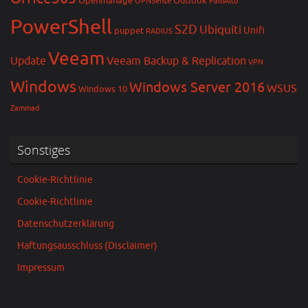
Openmanage
Outlook
OPNSense
PaloAlto
PowerShell
S2D
Ubiquiti
Unifi
puppet
RADIUS
Veeam
Update
Veeam Backup & Replication
VPN
Windows
Windows Server 2016
WSUS
Windows 10
Zammad
Sonstiges
Cookie-Richtlinie
Cookie-Richtlinie
Datenschutzerklärung
Haftungsausschluss (Disclaimer)
Impressum