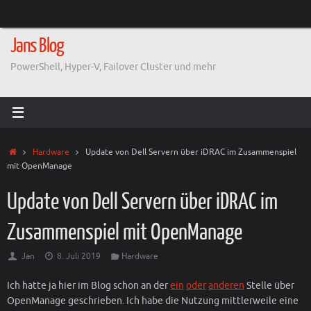
Zum
Inhalt
springen
Jans Blog
PowerShell, Hyper-V, Failover Cluster und mehr
Start
Hardware
Update von Dell Servern über iDRAC im Zusammenspiel
mit OpenManage
Update von Dell Servern über iDRAC im
Zusammenspiel mit OpenManage
Jan
8. Juli 2019
Hardware
Ich hatte ja hier im Blog schon an der
ein
oder
anderen
Stelle über
OpenManage geschrieben. Ich habe die Nutzung mittlerweile eine