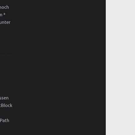
 noch
m *
 unter
assen
tBlock
ePath