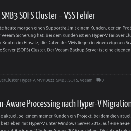
SMB3 SOFS Cluster – VSS Fehler
tte heute morgen einen Supportfall mit einem Kunden, der ein Pr
r Veeam Sicherung hat. Bei dem Kunden ist ein Hyper-V Failover Cl
er Knoten im Einsatz, die Daten der VMs liegen in einem eigenen Sc
le Server (SOFS) Cluster. Der Veeam Backup Server ist eine eigene
verCluster
,
Hyper-V
,
MVPBuzz
,
SMB3
,
SOFS
,
Veeam
0
n-Aware Processing nach Hyper-V Migratio
be aktuell bei einem meiner Kunden ein Projekt, bei dem die virtuel
, betrieben mit Hyper-V unter Windows Server 2012, auf eine neue
re auf Basis von Windows Server 2016 umziehen. Die Infrastrukt