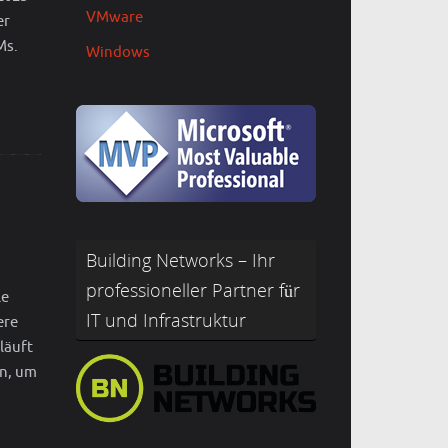
VMware
er
Ms.
Windows
Building Networks – Ihr
professioneller Partner für
le
IT und Infrastruktur
ere
läuft
en, um