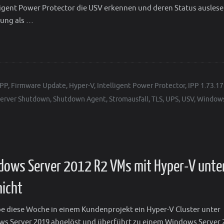
igent Power Protector die USV erkennen und deren Status ausles
rung als …
IPP
,
Firmware Update
,
Hyper-V
,
Intelligent Power Protector
,
IPP 1.73.1
Server Shutdown
,
Shutdown Agent
,
Stromausfall
,
TLS
,
UPS
,
USV
,
Window
ndows Server 2012 R2 VMs mit Hyper-V unte
icht
be diese Woche in einem Kundenprojekt ein Hyper-V Cluster unter
s Server 2019 abgelöst und überführt zu einem Windows Server 