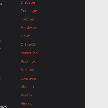
Diabetes
en
Exchange
Fortinet
Hardware
Linux
75
,
Office365
s
PowerShell
Proxmox
Security
r
Sonstiges
Ubiquiti
Veeam
Videos
2025