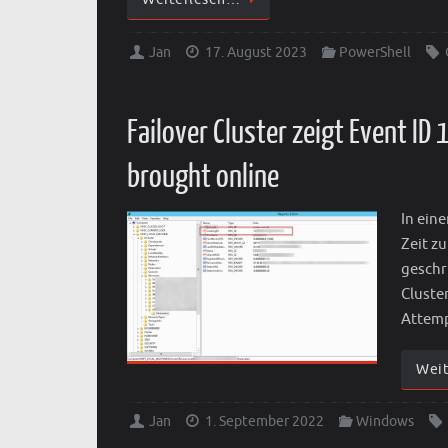
Jan
17. August 2023
PowerShell
Failover Cluster zeigt Event I
brought online
In ein
Zeit z
geschr
Cluste
Attemp
Wei
Jan
1. September 2022
Windows