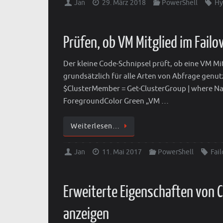
Jan
29. März 2018
PowerShell
Hy
Prüfen, ob VM Mitglied im Failov
Der kleine Code-Schnipsel prüft, ob eine VM Mi
grundsätzlich für alle Arten von Abfrage genu
$ClusterMember = Get-ClusterGroup | where Nam
ForegroundColor Green „VM …
Weiterlesen…
Jan
11. Mai 2017
PowerShell
Fail
Erweiterte Eigenschaften von C
anzeigen