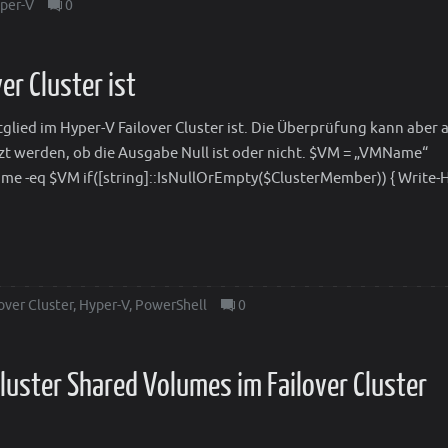
per-V
0
er Cluster ist
tglied im Hyper-V Failover Cluster ist. Die Überprüfung kann aber 
tzt werden, ob die Ausgabe Null ist oder nicht. $VM = „VMName“
e -eq $VM if([string]::IsNullOrEmpty($ClusterMember)) { Write-H
over Cluster
,
Hyper-V
,
PowerShell
0
luster Shared Volumes im Failover Cluster