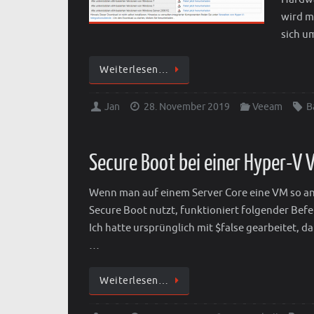
wird m
sich u
Weiterlesen…
Jan
28. November 2019
Veeam
B
Secure Boot bei einer Hyper-V 
Wenn man auf einem Server Core eine VM so an
Secure Boot nutzt, funktioniert folgender Be
Ich hatte ursprünglich mit $false gearbeitet, da
…
Weiterlesen…