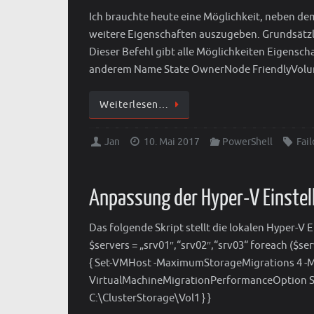
Ich brauchte heute eine Möglichkeit, neben 
weitere Eigenschaften auszugeben. Grundsätzli
Dieser Befehl gibt alle Möglichkeiten Eigensc
anderem Name State OwnerNode FriendlyVolu
Weiterlesen…
Jan
10. Mai 2017
PowerShell
Fail
Anpassung der Hyper-V Einstell
Das folgende Skript stellt die lokalen Hyper-
$servers = „srv01″,“srv02″,“srv03“ foreach ($
{ Set-VMHost -MaximumStorageMigrations 4 -
VirtualMachineMigrationPerformanceOption SM
C:\ClusterStorage\Vol1 } }