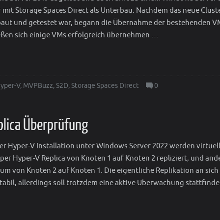
r mit Storage Spaces Direct als Unterbau. Nachdem das neue Clust
aut und getestet war, begann die Übernahme der bestehenden V
ießen sich einige VMs erfolgreich übernehmen …
yper-V
,
MVPBuzz
,
S2D
,
Storage Spaces Direct
0
plica Überprüfung
ner Hyper-V Installation unter Windows Server 2022 werden virtuel
 per Hyper-V Replica von Knoten 1 auf Knoten 2 repliziert, und and
um von Knoten 2 auf Knoten 1. Die eigentliche Replikation an sich 
stabil, allerdings soll trotzdem eine aktive Überwachung stattfind