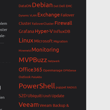
Debian
DataON
Dell EMC
Dell
Exchange
Failover
Dynamic VLAN
Firewall
Cluster
oblem
FailoverCluster
uster
Hyper-V
Grafana
InfluxDB
ale-
Linux
Microsoft
Migration
n …
Monitoring
Minemeld
MVPBuzz
Netzwerk
Office365
Openmanage
OPNSense
Outlook
PaloAlto
PowerShell
n
puppet
RADIUS
S2D
Ubiquiti
Update
Unifi
len
Veeam
Veeam Backup &
ur