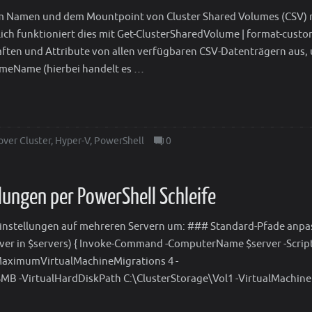
dem Namen und dem Mountpoint von Cluster Shared Volumes (CSV)
ch funktioniert dies mit Get-ClusterSharedVolume | format-custo
haften und Attribute von allen verfügbaren CSV-Datenträgern aus,
meName (hierbei handelt es …
over Cluster
,
Hyper-V
,
PowerShell
0
ungen per PowerShell Schleife
V Einstellungen auf mehreren Servern um: ### Standard-Pfade anp
server in $servers) { Invoke-Command -ComputerName $server -Scrip
MaximumVirtualMachineMigrations 4 -
B -VirtualHardDiskPath C:\ClusterStorage\Vol1 -VirtualMachin