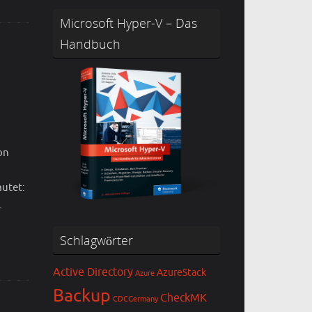
Microsoft Hyper-V – Das
Handbuch
on
autet:
.
Schlagwörter
Active Directory
AzureStack
Azure
Backup
CheckMK
CDCGermany