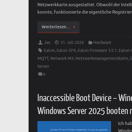
Netzwerkkarte ausgestattet. Obwohl der Intell
konnte, funktionierte die eigentliche Registrie
Weiterlesen…
Jan
31. Juli 2026
Hardware
Eaton
,
Eaton 5PX
,
Eaton Firmware 3.0.1
,
Eaton 
MQTT
,
Network-M3
,
Netzwerkmanagementkarte
,
Server
0
Inaccessible Boot Device – Wi
Windows Server 2025 booten n
Ich ha
Window