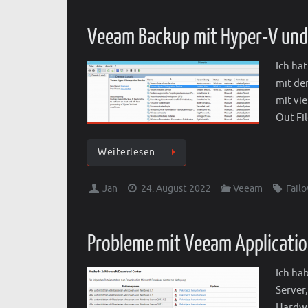
Veeam Backup mit Hyper-V und 
Ich ha
mit de
mit vi
Out Fi
Weiterlesen…
Jan
24. August 2022
Veeam
Failo
Probleme mit Veeam Applicatio
Ich ha
Server
Hardwa