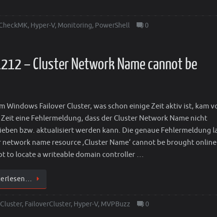
CheckMK
,
Hyper-V
,
Monitoring
,
PowerShell
0
D 1212 – Cluster Network Name cannot be
em Windows Failover Cluster, was schon einige Zeit aktiv ist, kam v
u Zeit eine Fehlermeldung, dass der Cluster Network Name nicht
ieben bzw. aktualisiert werden kann. Die genaue Fehlermeldung l
r network name resource ‚Cluster Name‘ cannot be brought online
t to locate a writeable domain controller …
terlesen…
Cluster
,
FailoverCluster
,
Hyper-V
,
MVPBuzz
0