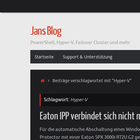
Zum
Inhalt
springen
Jans Blog
PowerShell, Hyper-V, Failover Cluster und mehr
Zum
Startseite
Support & Unterstützung
Inhalt
springen
Start
Beiträge verschlagwortet mit "Hyper-V"
Schlagwort:
Hyper-V
Eaton IPP verbindet sich nicht
Für die automatische Abschaltung eines Window
Protector mit einer Eaton 5PX 3000i RT2U G2 g