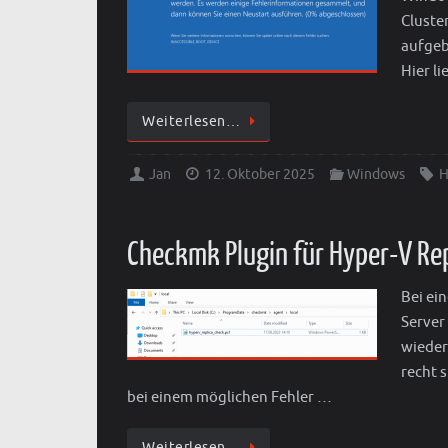
Cluste
aufgeb
Hier l
Weiterlesen…
Jan
12. Oktober 2025
Windows
H
Checkmk Plugin für Hyper-V Re
Bei ei
Server
wieder
recht 
bei einem möglichen Fehler …
Weiterlesen…