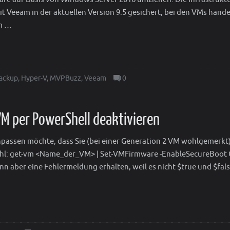
it Veeam in der aktuellen Version 9.5 gesichert, bei den VMs hande
m …
ackup
,
Hyper-V
,
MVPBuzz
,
Veeam
0
VM per PowerShell deaktivieren
passen möchte, dass Sie (bei einer Generation 2 VM wohlgemerkt)
fehl: get-vm <Name_der_VM> | Set-VMFirmware -EnableSecureBoot 
nn aber eine Fehlermeldung erhalten, weil es nicht $true und $false