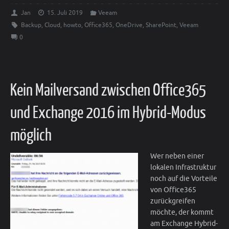
Jan
15. Juli 2019
Veeam
Backup
,
Cloud
,
howto
,
Office365
,
OneDrive
,
SharePoint
,
Veeam
0
Kein Mailversand zwischen Office365
und Exchange 2016 im Hybrid-Modus
möglich
Wer neben einer
lokalen Infrastruktur
noch auf die Vorteile
von Office365
zurückgreifen
möchte, der kommt
am Exchange Hybrid-