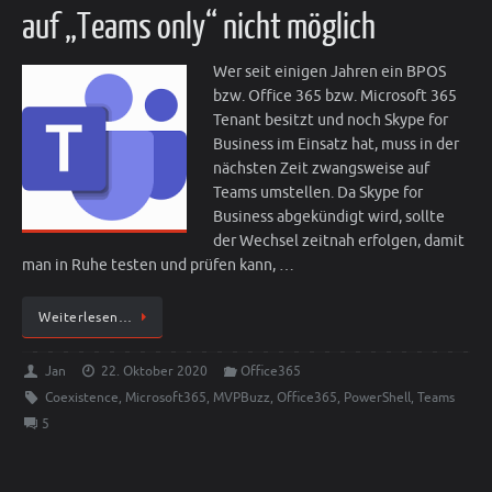
auf „Teams only“ nicht möglich
Wer seit einigen Jahren ein BPOS
bzw. Office 365 bzw. Microsoft 365
Tenant besitzt und noch Skype for
Business im Einsatz hat, muss in der
nächsten Zeit zwangsweise auf
Teams umstellen. Da Skype for
Business abgekündigt wird, sollte
der Wechsel zeitnah erfolgen, damit
man in Ruhe testen und prüfen kann, …
Weiterlesen…
Jan
22. Oktober 2020
Office365
Coexistence
,
Microsoft365
,
MVPBuzz
,
Office365
,
PowerShell
,
Teams
5