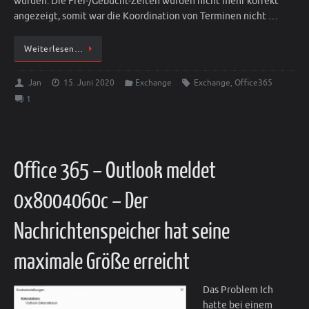
wurden. Die Frei-/Gebucht-Zeiten wurden nicht mehr korrekt
angezeigt, somit war die Koordination von Terminen nicht …
Weiterlesen…
Jan
15. Juni 2020
Exchange
Exchange
,
Office365
1
Office 365 – Outlook meldet
0x8004060c – Der
Nachrichtenspeicher hat seine
maximale Größe erreicht
Das Problem Ich
hatte bei einem