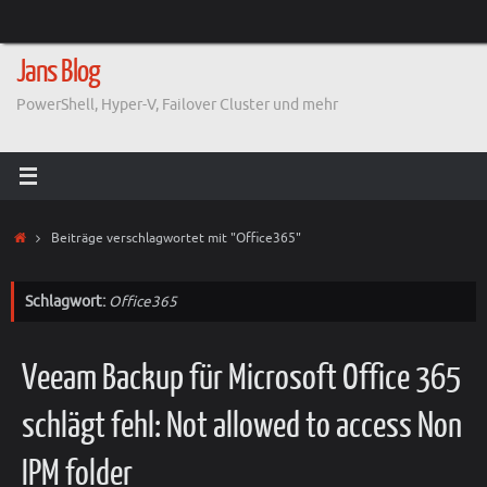
Zum
Inhalt
springen
Jans Blog
PowerShell, Hyper-V, Failover Cluster und mehr
Start
Beiträge verschlagwortet mit "Office365"
Schlagwort:
Office365
Veeam Backup für Microsoft Office 365
schlägt fehl: Not allowed to access Non
IPM folder