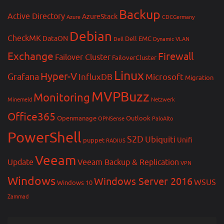
Backup
Active Directory
AzureStack
Azure
CDCGermany
Debian
CheckMK
DataON
Dell EMC
Dell
Dynamic VLAN
Exchange
Firewall
Failover Cluster
FailoverCluster
Linux
Hyper-V
Grafana
InfluxDB
Microsoft
Migration
MVPBuzz
Monitoring
Minemeld
Netzwerk
Office365
Openmanage
Outlook
OPNSense
PaloAlto
PowerShell
S2D
Ubiquiti
Unifi
puppet
RADIUS
Veeam
Update
Veeam Backup & Replication
VPN
Windows
Windows Server 2016
WSUS
Windows 10
Zammad