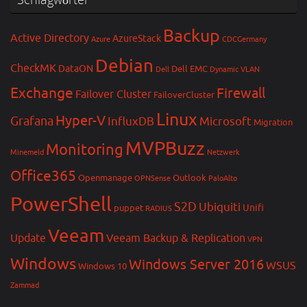
Backup
Active Directory
AzureStack
Azure
CDCGermany
Debian
CheckMK
DataON
Dell EMC
Dell
Dynamic VLAN
Exchange
Firewall
Failover Cluster
FailoverCluster
Linux
Hyper-V
Grafana
InfluxDB
Microsoft
Migration
MVPBuzz
Monitoring
Minemeld
Netzwerk
Office365
Openmanage
Outlook
OPNSense
PaloAlto
PowerShell
S2D
Ubiquiti
Unifi
puppet
RADIUS
Veeam
Update
Veeam Backup & Replication
VPN
Windows
Windows Server 2016
WSUS
Windows 10
Zammad