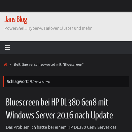
Zum
Inhalt
springen
Jans Blog
PowerShell, Hyper-V, Failover Cluster und mehr
Start
Beiträge verschlagwortet mit "Bluescreen"
Schlagwort:
Bluescreen
Bluescreen bei HP DL380 Gen8 mit
Windows Server 2016 nach Update
Das Problem Ich hatte bei einem HP DL380 Gen8 Server das