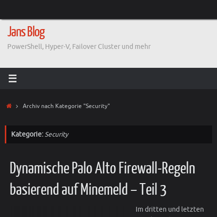
Zum
Inhalt
springen
Jans Blog
PowerShell, Hyper-V, Failover Cluster und mehr
Start
Archiv nach Kategorie "Security"
Kategorie:
Security
Dynamische Palo Alto Firewall-Regeln
basierend auf Minemeld – Teil 3
Im dritten und letzten