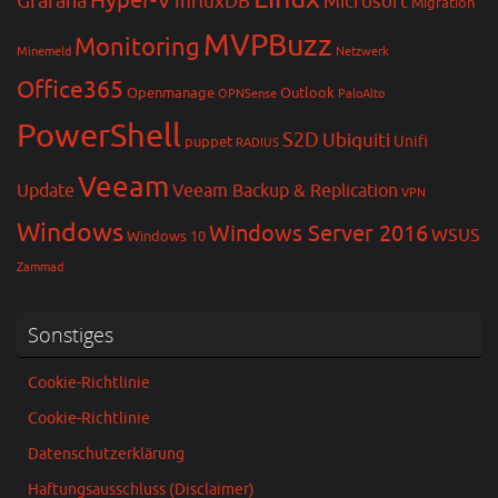
Hyper-V
Grafana
InfluxDB
Microsoft
Migration
MVPBuzz
Monitoring
Minemeld
Netzwerk
Office365
Openmanage
Outlook
OPNSense
PaloAlto
PowerShell
S2D
Ubiquiti
Unifi
puppet
RADIUS
Veeam
Update
Veeam Backup & Replication
VPN
Windows
Windows Server 2016
WSUS
Windows 10
Zammad
Sonstiges
Cookie-Richtlinie
Cookie-Richtlinie
Datenschutzerklärung
Haftungsausschluss (Disclaimer)