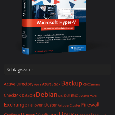
Schlagwörter
Backup
Active Directory
AzureStack
Azure
CDCGermany
Debian
CheckMK
DataON
Dell EMC
Dell
Dynamic VLAN
Exchange
Firewall
Failover Cluster
FailoverCluster
Linux