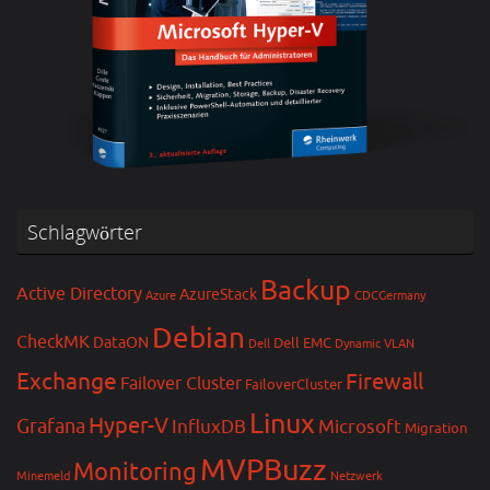
Schlagwörter
Backup
Active Directory
AzureStack
Azure
CDCGermany
Debian
CheckMK
DataON
Dell EMC
Dell
Dynamic VLAN
Exchange
Firewall
Failover Cluster
FailoverCluster
Linux
Hyper-V
Grafana
InfluxDB
Microsoft
Migration
MVPBuzz
Monitoring
Minemeld
Netzwerk