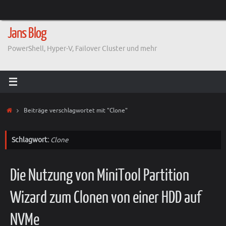
Zum
Inhalt
springen
Jans Blog
PowerShell, Hyper-V, Failover Cluster und mehr
Start
Beiträge verschlagwortet mit "Clone"
Schlagwort:
Clone
Die Nutzung von MiniTool Partition
Wizard zum Clonen von einer HDD auf
NVMe