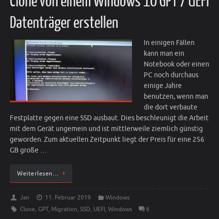
Clone von einem Windows 10 GPT / UEFI
Datenträger erstellen
In einigen Fällen
kann man ein
Notebook oder einen
PC noch durchaus
einige Jahre
benutzen, wenn man
die dort verbaute
Festplatte gegen eine SSD ausbaut. Dies beschleunigt die Arbeit
mit dem Gerät ungemein und ist mittlerweile ziemlich günstig
geworden. Zum aktuellen Zeitpunkt liegt der Preis für eine 256
GB große …
Weiterlesen…
Jan
11. Februar 2019
Windows
Clone
,
GPT
,
Migration
,
SSD
,
UEFI
,
Windows
6