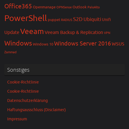
Office365
Openmanage
Outlook
OPNSense
PaloAlto
PowerShell
S2D
Ubiquiti
Unifi
puppet
RADIUS
Veeam
Update
Veeam Backup & Replication
VPN
Windows
Windows Server 2016
WSUS
Windows 10
Zammad
Sonstiges
Cookie-Richtlinie
Cookie-Richtlinie
Datenschutzerklärung
Haftungsausschluss (Disclaimer)
Impressum