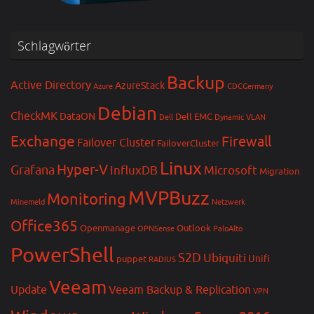
Schlagwörter
Backup
Active Directory
AzureStack
Azure
CDCGermany
Debian
CheckMK
DataON
Dell EMC
Dell
Dynamic VLAN
Exchange
Firewall
Failover Cluster
FailoverCluster
Linux
Hyper-V
Grafana
InfluxDB
Microsoft
Migration
MVPBuzz
Monitoring
Minemeld
Netzwerk
Office365
Openmanage
Outlook
OPNSense
PaloAlto
PowerShell
S2D
Ubiquiti
Unifi
puppet
RADIUS
Veeam
Update
Veeam Backup & Replication
VPN