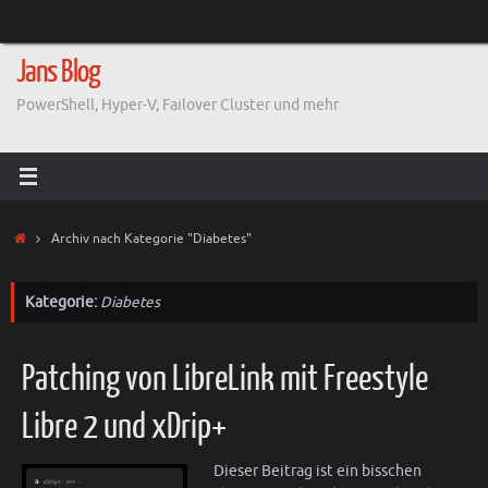
Zum
Inhalt
springen
Jans Blog
PowerShell, Hyper-V, Failover Cluster und mehr
Start
Archiv nach Kategorie "Diabetes"
Kategorie:
Diabetes
Patching von LibreLink mit Freestyle
Libre 2 und xDrip+
Dieser Beitrag ist ein bisschen