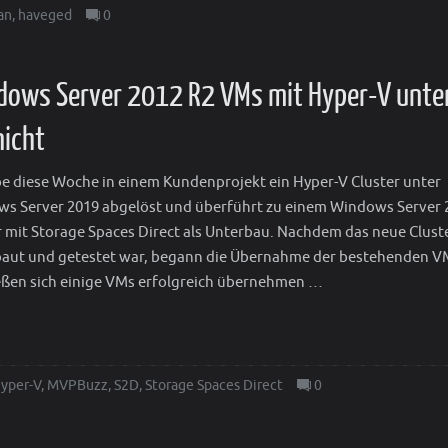
an
,
haveged
0
ndows Server 2012 R2 VMs mit Hyper-V unte
icht
be diese Woche in einem Kundenprojekt ein Hyper-V Cluster unter
s Server 2019 abgelöst und überführt zu einem Windows Server 
r mit Storage Spaces Direct als Unterbau. Nachdem das neue Clust
aut und getestet war, begann die Übernahme der bestehenden V
ießen sich einige VMs erfolgreich übernehmen …
yper-V
,
MVPBuzz
,
S2D
,
Storage Spaces Direct
0