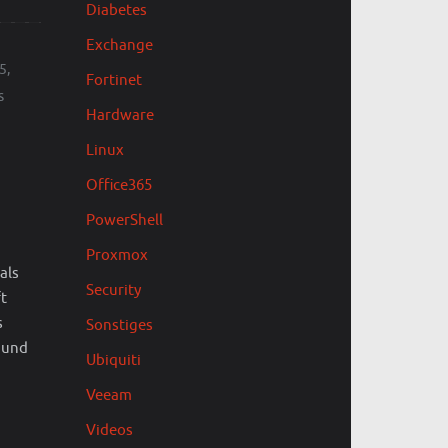
Diabetes
Exchange
75
,
Fortinet
s
Hardware
Linux
Office365
PowerShell
Proxmox
als
Security
t
s
Sonstiges
r und
Ubiquiti
Veeam
Videos