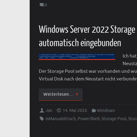
0
Windows Server 2022 Storage S
automatisch eingebunden
Ich ha
Neusta
Der Storage Pool selbst war vorhanden und wurd
Virtual Disk nach dem Neustart nicht verbund
Weiterlesen…
Jan
14. Mai 2026
Windows
IsManualAttach
,
PowerShell
,
Storage Pool
,
Stor