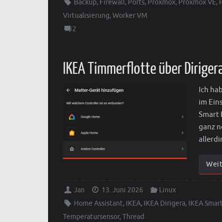
Backup
,
Firewall
,
Ports
,
Proxmox
,
Proxmox VE
,
Virtualisierung
,
Worker VM
2
IKEA Timmerflotte über Diriger
Ich ha
im Ein
Smart 
ganz n
allerd
Wei
Jan
13. Juni 2026
Linux
Home Assistant
,
IKEA
,
IKEA Dirigera
,
IKEA Smar
Temperatursensor
,
Thread