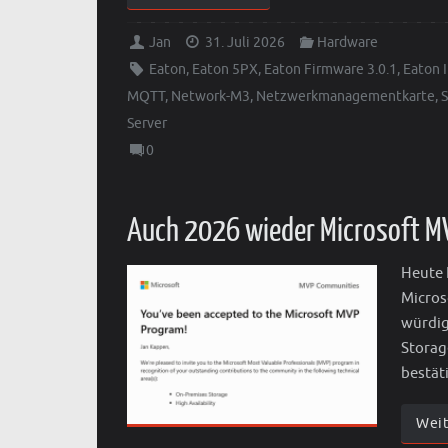
Jan
31. Juli 2026
Hardware
Eaton
,
Eaton 5PX
,
Eaton Firmware 3.0.1
,
Eaton 
MQTT
,
Network-M3
,
Netzwerkmanagementkarte
,
Server
0
Auch 2026 wieder Microsoft M
Heute 
Micros
würdig
Storag
bestät
Wei