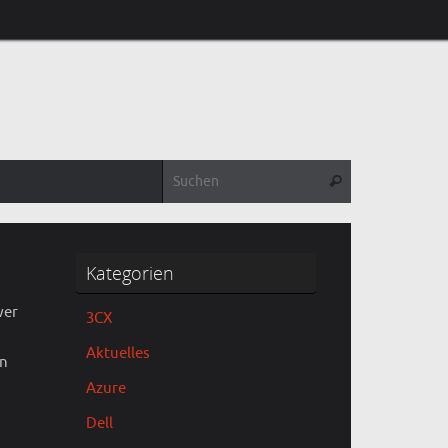
Suchen nach:
Suchen
Kategorien
wer
3CX
Aktuelles
en
Azure
Dell