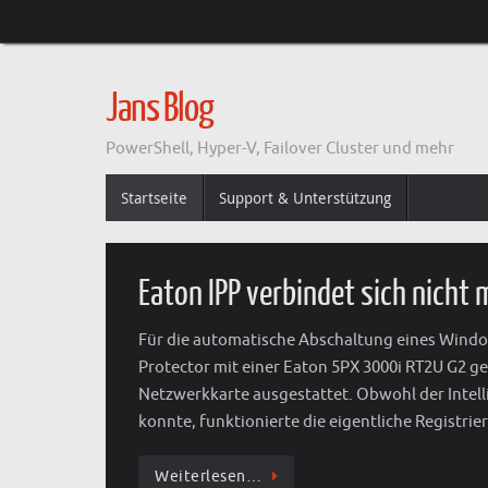
Zum
Inhalt
springen
Jans Blog
PowerShell, Hyper-V, Failover Cluster und mehr
Zum
Startseite
Support & Unterstützung
Inhalt
springen
Eaton IPP verbindet sich nicht
Für die automatische Abschaltung eines Window
Protector mit einer Eaton 5PX 3000i RT2U G2 g
Netzwerkkarte ausgestattet. Obwohl der Intell
konnte, funktionierte die eigentliche Registrie
Weiterlesen…