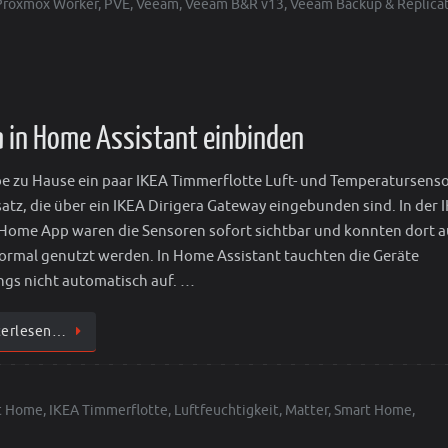
Proxmox Worker
,
PVE
,
Veeam
,
Veeam B&R v13
,
Veeam Backup & Replica
a in Home Assistant einbinden
be zu Hause ein paar IKEA Timmerflotte Luft- und Temperatursens
satz, die über ein IKEA Dirigera Gateway eingebunden sind. In der 
Home App waren die Sensoren sofort sichtbar und konnten dort 
ormal genutzt werden. In Home Assistant tauchten die Geräte
ings nicht automatisch auf. …
terlesen…
t Home
,
IKEA Timmerflotte
,
Luftfeuchtigkeit
,
Matter
,
Smart Home
,