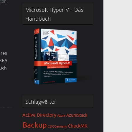
tion
,
Microsoft Hyper-V – Das
Handbuch
oren
IKEA
auch
Schlagwörter
Active Directory
AzureStack
Azure
Backup
CheckMK
CDCGermany