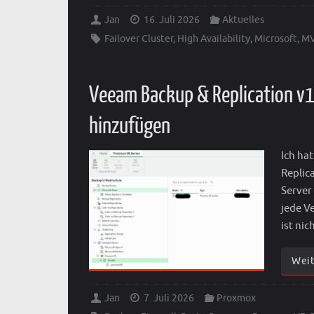
Jan
16. Juli 2026
Aktuelles
Failover Cluster
,
High Availability
,
Microsoft
,
M
Veeam Backup & Replication v1
hinzufügen
Ich ha
Replic
Server
jede V
ist nic
Wei
Jan
7. Juli 2026
Proxmox