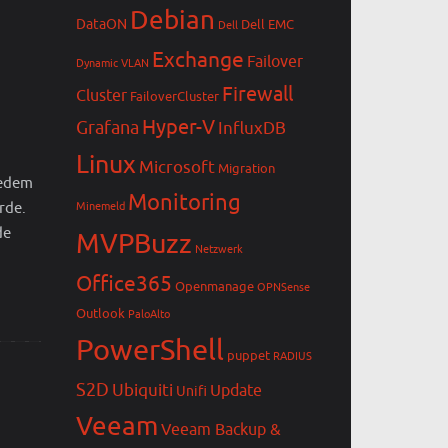
Debian
DataON
Dell EMC
Dell
Exchange
Failover
Dynamic VLAN
Firewall
Cluster
FailoverCluster
Hyper-V
Grafana
InfluxDB
Linux
Microsoft
Migration
jedem
Monitoring
rde.
Minemeld
de
MVPBuzz
Netzwerk
Office365
Openmanage
OPNSense
Outlook
PaloAlto
PowerShell
puppet
RADIUS
S2D
Ubiquiti
Update
Unifi
Veeam
Veeam Backup &