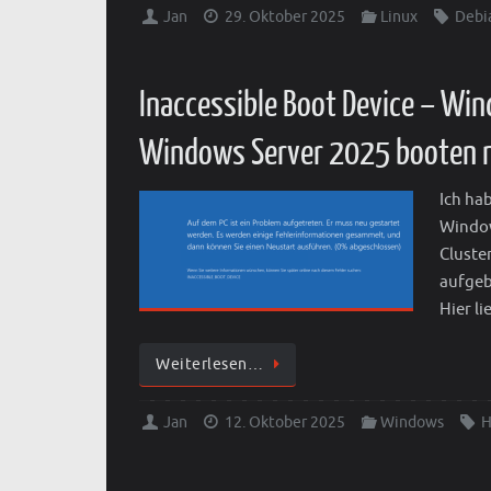
Jan
29. Oktober 2025
Linux
Debi
Inaccessible Boot Device – Wi
Windows Server 2025 booten n
Ich ha
Window
Cluste
aufgeb
Hier l
Weiterlesen…
Jan
12. Oktober 2025
Windows
H