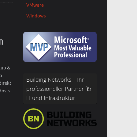
VMware
Windows
n
kup &
p
Building Networks – Ihr
direkt
professioneller Partner für
Hosts
IT und Infrastruktur