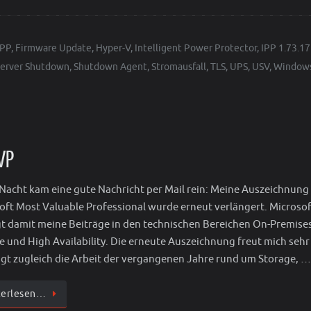
IPP
,
Firmware Update
,
Hyper-V
,
Intelligent Power Protector
,
IPP 1.73.1
Server Shutdown
,
Shutdown Agent
,
Stromausfall
,
TLS
,
UPS
,
USV
,
Window
VP
Nacht kam eine gute Nachricht per Mail rein: Meine Auszeichnung 
oft Most Valuable Professional wurde erneut verlängert. Microsof
t damit meine Beiträge in den technischen Bereichen On-Premise
e und High Availability. Die erneute Auszeichnung freut mich seh
igt zugleich die Arbeit der vergangenen Jahre rund um Storage, …
terlesen…