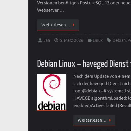
Versionen benötigen PostgreSQL 13 oder neue
Webserver …
Weiterlesen…
Jan
5. März 2026
Linux
Debian
,
P
Debian Linux – haveged Dienst 
Nach dem Update von einem De
sich der haveged-Dienst nich
root@debian:~# systemctl st
HAVEGE algorithmLoaded: loa
enabled)Active: failed (Resul
Weiterlesen…