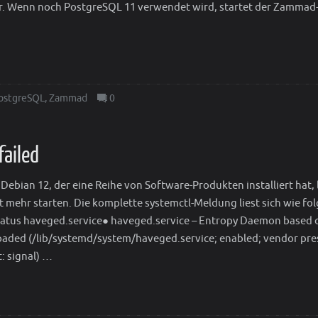
r. Wenn noch PostgreSQL 11 verwendet wird, startet der Zammad
ostgreSQL
,
Zammad
0
failed
bian 12, der eine Reihe von Software-Produkten installiert hat, 
t mehr starten. Die komplette systemctl-Meldung liest sich wie fol
atus haveged.service● haveged.service – Entropy Daemon based 
ded (/lib/systemd/system/haveged.service; enabled; vendor pre
t: signal) …