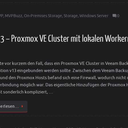
VP
,
MVPBuzz
,
On-Premises Storage
,
Storage
,
Windows Server
0
3 – Proxmox VE Cluster mit lokalen Worker
tte vor kurzem den Fall, dass ein Proxmox VE Cluster in Veeam Bac
ation v13 eingebunden werden sollte. Zwischen dem Veeam Backu
 und den Proxmox Hosts befand sich eine Firewall, wodurch nicht 
erbindung möglich war. Das eigentliche Hinzufügen der Proxmox 
ht sonderlich kompliziert, …
terlesen…