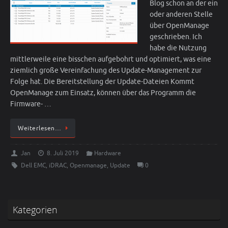
Blog schon an der ein
oder anderen Stelle
über OpenManage
geschrieben. Ich
habe die Nutzung
mittlerweile eine bisschen aufgebohrt und optimiert, was eine
ziemlich große Vereinfachung des Update-Management zur
Folge hat. Die Bereitstellung der Update-Dateien Kommt
OpenManage zum Einsatz, können über das Programm die
Firmware- …
Weiterlesen…
Jan
8. Juli 2019
Hardware
Dell EMC
,
iDRAC
,
Openmanage
,
Update
0
Kategorien