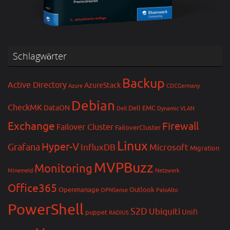
Schlagwörter
Backup
Active Directory
AzureStack
Azure
CDCGermany
Debian
CheckMK
DataON
Dell EMC
Dell
Dynamic VLAN
Exchange
Firewall
Failover Cluster
FailoverCluster
Linux
Hyper-V
Grafana
InfluxDB
Microsoft
Migration
MVPBuzz
Monitoring
Minemeld
Netzwerk
Office365
Openmanage
Outlook
OPNSense
PaloAlto
PowerShell
S2D
Ubiquiti
Unifi
puppet
RADIUS