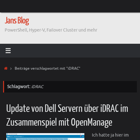
Zum
Inhalt
springen
Jans Blog
PowerShell, Hyper-V, Failover Cluster und mehr
Start
Beiträge verschlagwortet mit "iDRAC"
Schlagwort:
iDRAC
Update von Dell Servern über iDRAC im
Zusammenspiel mit OpenManage
Ich hatte ja hier im