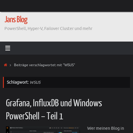
Zum
Inhalt
springen
Jans Blog
PowerShell, Hyper-V, Failover Cluster und mehr
Start
Beiträge verschlagwortet mit "WSUS"
Schlagwort:
WSUS
Grafana, InfluxDB und Windows
PowerShell – Teil 1
Wer meinen Blog in