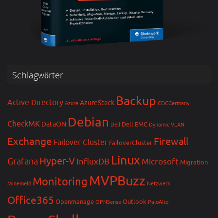
Schlagwörter
Backup
Active Directory
AzureStack
Azure
CDCGermany
Debian
CheckMK
DataON
Dell EMC
Dell
Dynamic VLAN
Exchange
Firewall
Failover Cluster
FailoverCluster
Linux
Hyper-V
Grafana
InfluxDB
Microsoft
Migration
MVPBuzz
Monitoring
Minemeld
Netzwerk
Office365
Openmanage
Outlook
OPNSense
PaloAlto