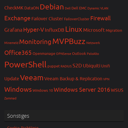
Debian
CheckMK
DataON
Dell EMC
Dell
Dynamic VLAN
Exchange
Firewall
Failover Cluster
FailoverCluster
Linux
Hyper-V
Grafana
InfluxDB
Microsoft
Migration
MVPBuzz
Monitoring
Minemeld
Netzwerk
Office365
Openmanage
Outlook
OPNSense
PaloAlto
PowerShell
S2D
Ubiquiti
Unifi
puppet
RADIUS
Veeam
Update
Veeam Backup & Replication
VPN
Windows
Windows Server 2016
WSUS
Windows 10
Zammad
Sonstiges