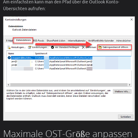
Am einfachsten kann man den Pfad über die Outlook Konto-
Übersichten aufrufen:
Maximale OST-Größe anpassen