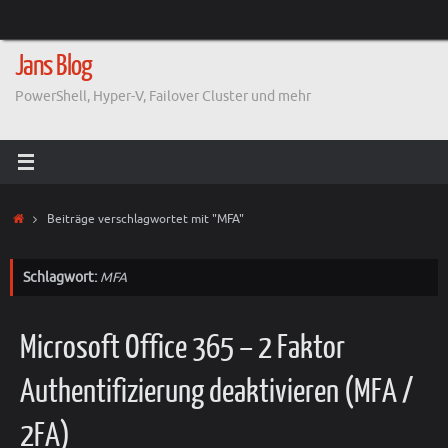
Zum
Inhalt
springen
Jans Blog
PowerShell, Hyper-V, Failover Cluster und mehr
Start
Beiträge verschlagwortet mit "MFA"
Schlagwort:
MFA
Microsoft Office 365 – 2 Faktor
Authentifizierung deaktivieren (MFA /
2FA)