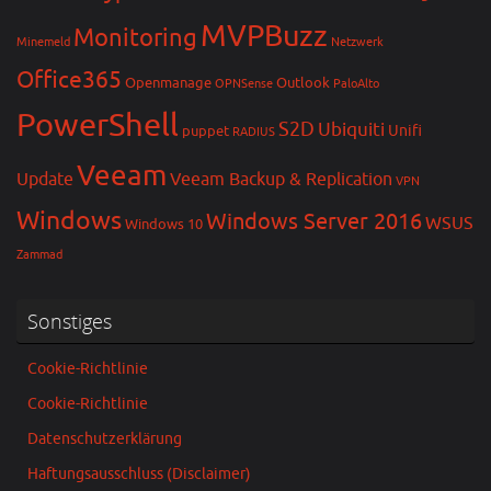
MVPBuzz
Monitoring
Minemeld
Netzwerk
Office365
Openmanage
Outlook
OPNSense
PaloAlto
PowerShell
S2D
Ubiquiti
Unifi
puppet
RADIUS
Veeam
Update
Veeam Backup & Replication
VPN
Windows
Windows Server 2016
WSUS
Windows 10
Zammad
Sonstiges
Cookie-Richtlinie
Cookie-Richtlinie
Datenschutzerklärung
Haftungsausschluss (Disclaimer)