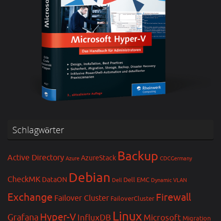
Schlagwörter
Backup
Active Directory
AzureStack
Azure
CDCGermany
Debian
CheckMK
DataON
Dell EMC
Dell
Dynamic VLAN
Exchange
Firewall
Failover Cluster
FailoverCluster
Linux
Hyper-V
Grafana
InfluxDB
Microsoft
Migration