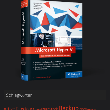
Schlagwörter
Backup
Active Directory
AzureStack
Azure
CDCGermany