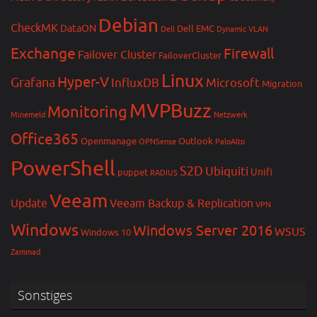
Debian
CheckMK
DataON
Dell EMC
Dell
Dynamic VLAN
Exchange
Firewall
Failover Cluster
FailoverCluster
Linux
Hyper-V
Grafana
InfluxDB
Microsoft
Migration
MVPBuzz
Monitoring
Minemeld
Netzwerk
Office365
Openmanage
Outlook
OPNSense
PaloAlto
PowerShell
S2D
Ubiquiti
Unifi
puppet
RADIUS
Veeam
Update
Veeam Backup & Replication
VPN
Windows
Windows Server 2016
WSUS
Windows 10
Zammad
Sonstiges