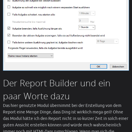
Der Report Builder und ein
paar Worte dazu
Das hier genutzte Modul übernimmt bei der Erstellung von dem
Report eine Menge Dinge, dass Ding ist wirklich mega geil! Ohne
das Modul hätte ich den Report nicht in so kurzer Zeit in solch einer
guten Ansicht erstellen können und würde mich wahrscheinlich
immer noch mit HTML-Tags rumschlagen. Wenn man sich die