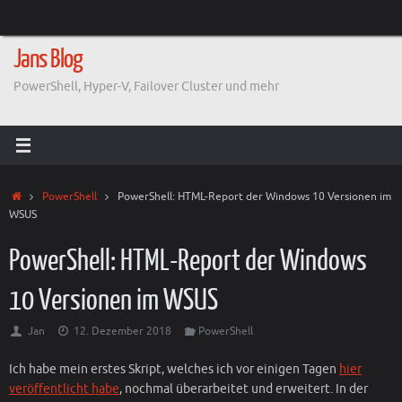
Zum
Inhalt
springen
Jans Blog
PowerShell, Hyper-V, Failover Cluster und mehr
Start
PowerShell
PowerShell: HTML-Report der Windows 10 Versionen im
WSUS
PowerShell: HTML-Report der Windows
10 Versionen im WSUS
Jan
12. Dezember 2018
PowerShell
Ich habe mein erstes Skript, welches ich vor einigen Tagen
hier
veröffentlicht habe
, nochmal überarbeitet und erweitert. In der