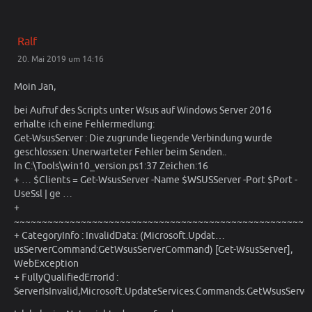
Ralf
20. Mai 2019 um 14:16
Moin Jan,
bei Aufruf des Scripts unter Wsus auf Windows Server 2016
erhalte ich eine Fehlermedlung:
Get-WsusServer : Die zugrunde liegende Verbindung wurde
geschlossen: Unerwarteter Fehler beim Senden..
In C:\Tools\win10_version.ps1:37 Zeichen:16
+ … $Clients = Get-WsusServer -Name $WSUSServer -Port $Port -
UseSsl | ge …
+
~~~~~~~~~~~~~~~~~~~~~~~~~~~~~~~~~~~~~~~~~~~~~~~~~~~~
+ CategoryInfo : InvalidData: (Microsoft.Updat…
usServerCommand:GetWsusServerCommand) [Get-WsusServer],
WebException
+ FullyQualifiedErrorId :
ServerIsInvalid,Microsoft.UpdateServices.Commands.GetWsusSer