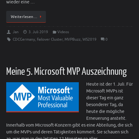
wieder eine …
Weiterlesen…
Jan
3. Juli 2019
Videos
CDCGermany
,
Failover Cluster
,
MVPBuzz
,
WS2019
0
Meine 5. Microsoft MVP Auszeichnung
Heute ist der 1. Juli. Für
Microsoft MVPs ist
dieser Tag ein ganz
besonderer Tag, da
heute die mögliche
Erneuerung ansteht.
Innerhalb vom Microsoft-Konzern gibt es eine Abteilung, die sich
um die MVPs und deren Tätigkeiten kümmert. Sie schauen sich
an, was man in den letzten 12 Monaten so alles …