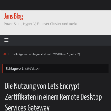
Zum
Inhalt
springen
Jans Blog
PowerShell, Hyper-V, Failover Cluster und mehr
Start
Beiträge verschlagwortet mit "MVPBuzz"
(Seite 2)
Schlagwort:
MVPBuzz
Die Nutzung von Lets Encrypt
Zertifikaten in einem Remote Desktop
Services Gateway