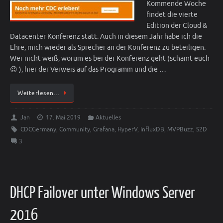
Kommende Woche
findet die vierte
Edition der Cloud &
Datacenter Konferenz statt. Auch in diesem Jahr habe ich die
Ehre, mich wieder als Sprecher an der Konferenz zu beteiligen.
Wer nicht weiß, worum es bei der Konferenz geht (schämt euch
😉 ), hier der Verweis auf das Programm und die …
Weiterlesen…
Jan
17. Mai 2019
Aktuelles
CDCGermany
,
Community
,
Grafana
,
HyperV
,
InfluxDB
,
MVPBuzz
,
S2D
3
DHCP Failover unter Windows Server
2016