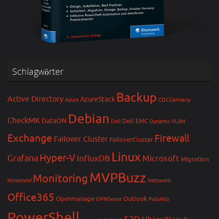
Schlagwörter
Backup
Active Directory
AzureStack
Azure
CDCGermany
Debian
CheckMK
DataON
Dell EMC
Dell
Dynamic VLAN
Exchange
Firewall
Failover Cluster
FailoverCluster
Linux
Hyper-V
Grafana
InfluxDB
Microsoft
Migration
MVPBuzz
Monitoring
Minemeld
Netzwerk
Office365
Openmanage
Outlook
OPNSense
PaloAlto
PowerShell