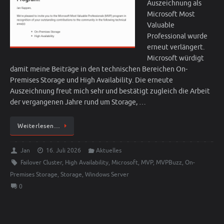
Auszeichnung als
Microsoft Most
Valuable
Professional wurde
erneut verlängert.
Microsoft würdigt
damit meine Beiträge in den technischen Bereichen On-
Premises Storage und High Availability. Die erneute
Auszeichnung freut mich sehr und bestätigt zugleich die Arbeit
der vergangenen Jahre rund um Storage, …
Weiterlesen…
Jan
16. Juli 2026
Aktuelles
Failover Cluster
,
High Availability
,
Microsoft
,
MVP
,
MVPBuzz
,
On-
Premises Storage
,
Storage
,
Windows Server
0