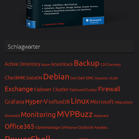
Schlagwörter
Backup
Active Directory
AzureStack
Azure
CDCGermany
Debian
CheckMK
DataON
Dell EMC
Dell
Dynamic VLAN
Exchange
Firewall
Failover Cluster
FailoverCluster
Linux
Hyper-V
Grafana
InfluxDB
Microsoft
Migration
MVPBuzz
Monitoring
Minemeld
Netzwerk
Office365
Openmanage
Outlook
OPNSense
PaloAlto