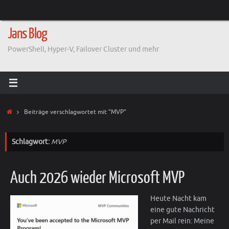
Zum
Inhalt
springen
Jans Blog
PowerShell, Hyper-V, Failover Cluster und mehr
Start
Beiträge verschlagwortet mit "MVP"
Schlagwort:
MVP
Auch 2026 wieder Microsoft MVP
Heute Nacht kam
eine gute Nachricht
per Mail rein: Meine