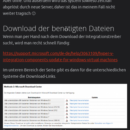
Aber ohne. Und außerdem wird das System sowieso zeitnah
abgelöst durch neue Server, daher ist das in meinem Fall nicht
weiter tragisch 🙂
Download der benötigten Dateien
Wenn man per Hand nach dem Download der Integrationstreiber
sucht, wird man recht schnell fündig:
https://support.microsoft.com/de-de/help/3063109/hyper-v-
integration-components-update-for-windows-virtual-machines
Im unteren Bereich der Seite gibt es dann für die unterschiedlichen
Systeme die Download-Links.