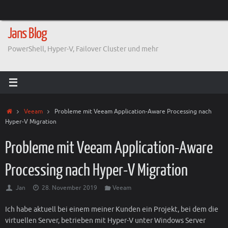
Zum
Inhalt
springen
Jans Blog
PowerShell, Hyper-V, Failover Cluster und mehr
Start
Veeam
Probleme mit Veeam Application-Aware Processing nach
Hyper-V Migration
Probleme mit Veeam Application-Aware
Processing nach Hyper-V Migration
Jan
28. November 2019
Veeam
Ich habe aktuell bei einem meiner Kunden ein Projekt, bei dem die
virtuellen Server, betrieben mit Hyper-V unter Windows Server