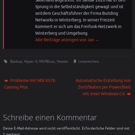
Sauerland angestellt. Im Januar 2020 hat er den
Sprung in die Selbstständigkeit gewagt und ist
seitdem Geschäftsführer der Firma Building
Networks in Winterberg. In seiner Freizeit
kümmert er sich um das Freifunk-Netzwerk in
Winterberg und Umgebung.
Alle Beiträge anzeigen von Jan
→
Backup
,
Hyper-V
,
MVPBuzz
,
Veeam
.
Lesezeichen
.
Probleme mit MSI X570
Automatische Erstellung von
Gaming Plus
Zertifikaten per PowerShell
mit einer Windows CA
Schreibe einen Kommentar
Deine E-Mail-Adresse wird nicht veröffentlicht.
Erforderliche Felder sind mit
*
markiert