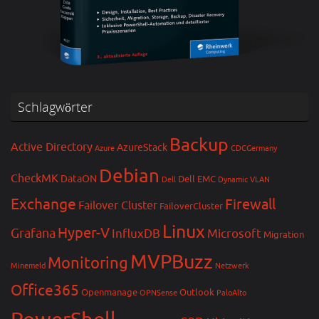
Schlagwörter
Backup
Active Directory
AzureStack
Azure
CDCGermany
Debian
CheckMK
DataON
Dell EMC
Dell
Dynamic VLAN
Exchange
Firewall
Failover Cluster
FailoverCluster
Linux
Hyper-V
Grafana
InfluxDB
Microsoft
Migration
MVPBuzz
Monitoring
Minemeld
Netzwerk
Office365
Openmanage
Outlook
OPNSense
PaloAlto