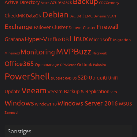
Backup
Active Directory
AzureStack
Azure
CDCGermany
Debian
CheckMK
DataON
Dell EMC
Dell
Dynamic VLAN
Exchange
Firewall
Failover Cluster
FailoverCluster
Linux
Hyper-V
Grafana
InfluxDB
Microsoft
Migration
MVPBuzz
Monitoring
Minemeld
Netzwerk
Office365
Openmanage
Outlook
OPNSense
PaloAlto
PowerShell
S2D
Ubiquiti
Unifi
puppet
RADIUS
Veeam
Update
Veeam Backup & Replication
VPN
Windows
Windows Server 2016
WSUS
Windows 10
Zammad
Sonstiges