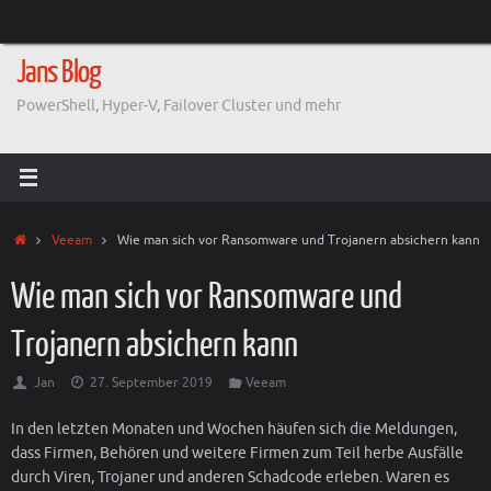
Zum
Inhalt
springen
Jans Blog
PowerShell, Hyper-V, Failover Cluster und mehr
Start
Veeam
Wie man sich vor Ransomware und Trojanern absichern kann
Wie man sich vor Ransomware und
Trojanern absichern kann
Jan
27. September 2019
Veeam
In den letzten Monaten und Wochen häufen sich die Meldungen,
dass Firmen, Behören und weitere Firmen zum Teil herbe Ausfälle
durch Viren, Trojaner und anderen Schadcode erleben. Waren es