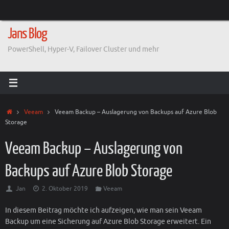
Zum
Inhalt
springen
Jans Blog
PowerShell, Hyper-V, Failover Cluster und mehr
Start
Veeam
Veeam Backup – Auslagerung von Backups auf Azure Blob
Storage
Veeam Backup – Auslagerung von
Backups auf Azure Blob Storage
Jan
2. Oktober 2019
Veeam
In diesem Beitrag möchte ich aufzeigen, wie man sein Veeam
Backup um eine Sicherung auf Azure Blob Storage erweitert. Ein