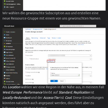
Wir wählen die gewünschte Subscription aus und erstellen eine
neue Ressource-Gruppe mit einem von uns gewünschten Namen.
Als
Location
wählen wir eine Region in der Nähe aus, in meinem Fall
West Europe
.
Performance
bleibt auf
Standard
,
Replication
ist
Locally-Redundant
und der
Access-Tier
ist
Cool
. Diese Einstellungen
könnten natürlich auch angepasst werden, dies führt aber zu