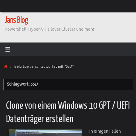
Zum
Inhalt
springen
Jans Blog
PowerShell, Hyper-V, Failover Cluster und mehr
Start
Beiträge verschlagwortet mit "SSD"
Schlagwort:
SSD
Clone von einem Windows 10 GPT / UEFI
Datenträger erstellen
In einigen Fällen