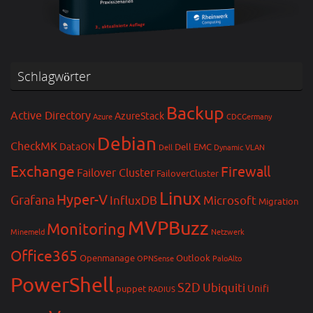
Schlagwörter
Backup
Active Directory
AzureStack
Azure
CDCGermany
Debian
CheckMK
DataON
Dell EMC
Dell
Dynamic VLAN
Exchange
Firewall
Failover Cluster
FailoverCluster
Linux
Hyper-V
Grafana
InfluxDB
Microsoft
Migration
MVPBuzz
Monitoring
Minemeld
Netzwerk
Office365
Openmanage
Outlook
OPNSense
PaloAlto
PowerShell
S2D
Ubiquiti
Unifi
puppet
RADIUS