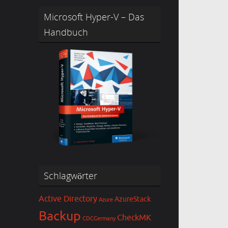
Microsoft Hyper-V – Das
Handbuch
Schlagwörter
Active Directory
AzureStack
Azure
Backup
CheckMK
CDCGermany