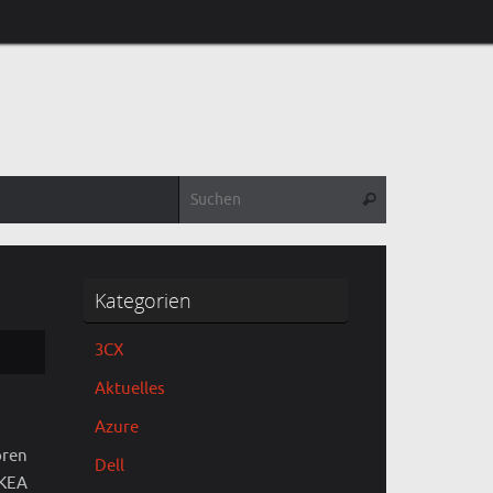
Suchen nach:
Suchen
Kategorien
3CX
Aktuelles
Azure
oren
Dell
IKEA