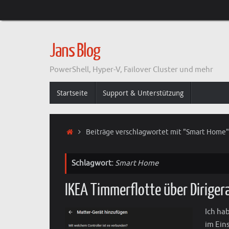
Zum
Inhalt
springen
Jans Blog
PowerShell, Hyper-V, Failover Cluster und mehr
Zum
Startseite
Support & Unterstützung
Inhalt
springen
Start
Beiträge verschlagwortet mit "Smart Home"
Schlagwort:
Smart Home
IKEA Timmerflotte über Diriger
Ich ha
im Ein