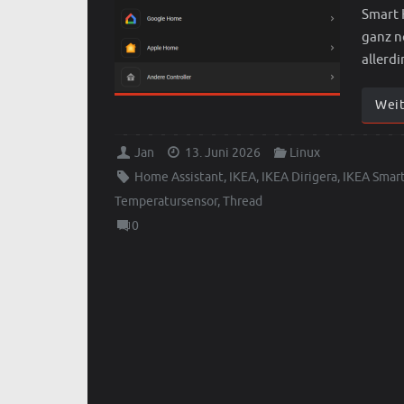
Smart 
ganz n
allerd
Wei
Jan
13. Juni 2026
Linux
Home Assistant
,
IKEA
,
IKEA Dirigera
,
IKEA Smar
Temperatursensor
,
Thread
0