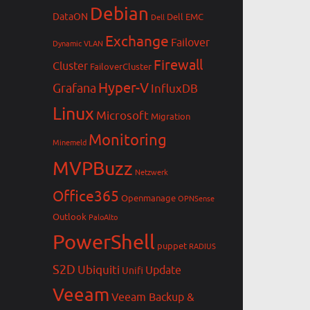
Debian
DataON
Dell EMC
Dell
Exchange
Failover
Dynamic VLAN
Firewall
Cluster
FailoverCluster
Hyper-V
Grafana
InfluxDB
Linux
Microsoft
Migration
Monitoring
Minemeld
MVPBuzz
Netzwerk
Office365
Openmanage
OPNSense
Outlook
PaloAlto
PowerShell
puppet
RADIUS
S2D
Ubiquiti
Update
Unifi
Veeam
Veeam Backup &