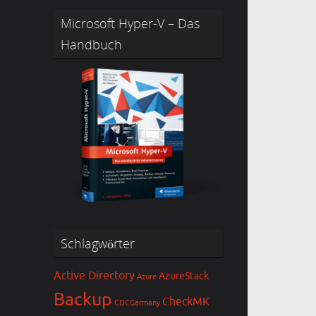
Microsoft Hyper-V – Das
Handbuch
Schlagwörter
Active Directory
AzureStack
Azure
Backup
CheckMK
CDCGermany