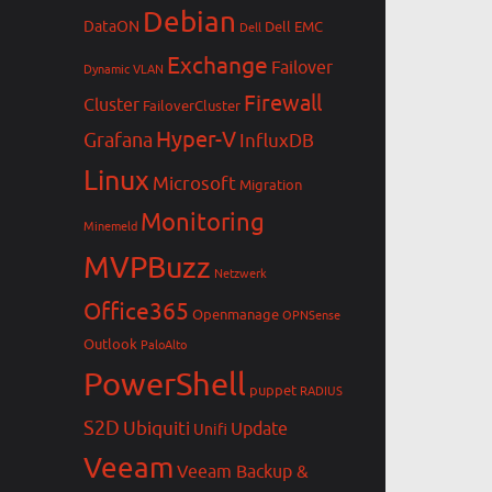
Debian
DataON
Dell EMC
Dell
Exchange
Failover
Dynamic VLAN
Firewall
Cluster
FailoverCluster
Hyper-V
Grafana
InfluxDB
Linux
Microsoft
Migration
Monitoring
Minemeld
MVPBuzz
Netzwerk
Office365
Openmanage
OPNSense
Outlook
PaloAlto
PowerShell
puppet
RADIUS
S2D
Ubiquiti
Update
Unifi
Veeam
Veeam Backup &