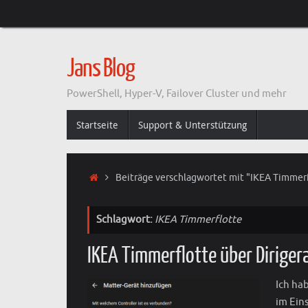
Zum
Inhalt
springen
Jans Blog
PowerShell, Hyper-V, Failover Cluster und mehr
Zum
Startseite
Support & Unterstützung
Inhalt
springen
Start
Beiträge verschlagwortet mit "IKEA Timmer
Schlagwort:
IKEA Timmerflotte
IKEA Timmerflotte über Diriger
Ich ha
im Ein