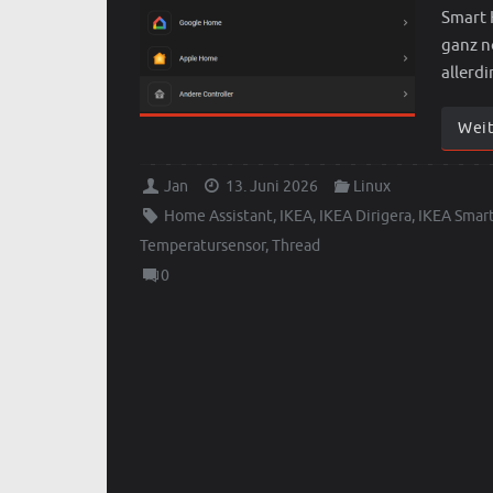
Smart 
ganz n
allerd
Wei
Jan
13. Juni 2026
Linux
Home Assistant
,
IKEA
,
IKEA Dirigera
,
IKEA Smar
Temperatursensor
,
Thread
0