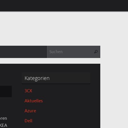
Suchen nach:
Suchen
Kategorien
3CX
Aktuelles
Azure
oren
Dell
IKEA