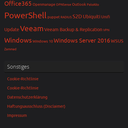
Office365
Openmanage
Outlook
OPNSense
PaloAlto
PowerShell
S2D
Ubiquiti
Unifi
puppet
RADIUS
Veeam
Update
Veeam Backup & Replication
VPN
Windows
Windows Server 2016
WSUS
Windows 10
Zammad
Sonstiges
Cookie-Richtlinie
Cookie-Richtlinie
Datenschutzerklärung
Haftungsausschluss (Disclaimer)
Impressum