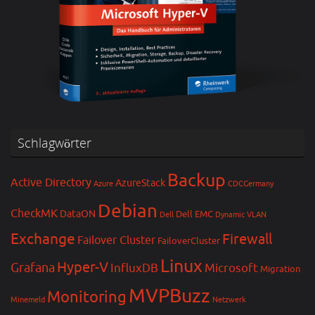
Schlagwörter
Backup
Active Directory
AzureStack
Azure
CDCGermany
Debian
CheckMK
DataON
Dell EMC
Dell
Dynamic VLAN
Exchange
Firewall
Failover Cluster
FailoverCluster
Linux
Hyper-V
Grafana
InfluxDB
Microsoft
Migration
MVPBuzz
Monitoring
Minemeld
Netzwerk