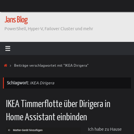
Zum
Inhalt
springen
Jans Blog
PowerShell, Hyper-V, Failover Cluster und mehr
Start
Beiträge verschlagwortet mit "IKEA Dirigera"
Schlagwort:
IKEA Dirigera
IKEA Timmerflotte über Dirigera in
Home Assistant einbinden
Ich habe zu Hause