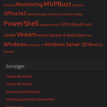
MVPBuzz
Monitoring
Minemeld
Netzwerk
Office365
Openmanage
Outlook
OPNSense
PaloAlto
PowerShell
S2D
Ubiquiti
Unifi
puppet
RADIUS
Veeam
Update
Veeam Backup & Replication
VPN
Windows
Windows Server 2016
WSUS
Windows 10
Zammad
Sonstiges
Cookie-Richtlinie
Cookie-Richtlinie
Datenschutzerklärung
Haftungsausschluss (Disclaimer)