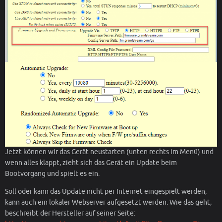
Jetzt können wir das Gerät neustarten (unten rechts im Menü) und
wenn alles klappt, zieht sich das Gerät ein Update beim
Bootvorgang und spielt es ein.
Soll oder kann das Update nicht per Internet eingespielt werden,
kann auch ein lokaler Webserver aufgesetzt werden. Wie das geht,
beschreibt der Hersteller auf seiner Seite: