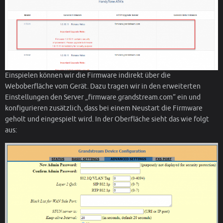
Einspielen können wir die Firmware indirekt über die
Weboberfläche vom Gerät. Dazu tragen wir in den erweiterten
Einstellungen den Server „firmware.grandstream.com“ ein und
konfigurieren zusätzlich, dass bei einem Neustart die Firmware
geholt und eingespielt wird. In der Oberfläche sieht das wie folgt
aus: