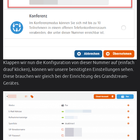
Klappen wir nun die Konfiguration von dieser Nummer auf (einfach
drauf klicken), können wir unsere benötigten Einstellungen sehen.
Diese brauchen wir gleich bei der Einrichtung des Grandstream-
Gerätes.