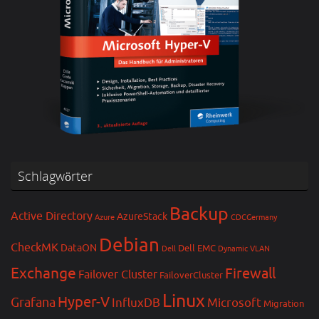
Schlagwörter
Backup
Active Directory
AzureStack
Azure
CDCGermany
Debian
CheckMK
DataON
Dell EMC
Dell
Dynamic VLAN
Exchange
Firewall
Failover Cluster
FailoverCluster
Linux
Hyper-V
Grafana
InfluxDB
Microsoft
Migration