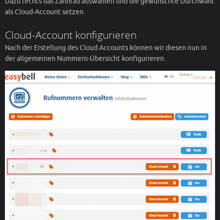
Dazu rechts das Zahnrad auswählen und die gewünschte Durchwahl
als Cloud-Account setzen.
Cloud-Account konfigurieren
Nach der Erstellung des Cloud Accounts können wir diesen nun in
der allgemeinen Nummern-Übersicht konfigurieren.