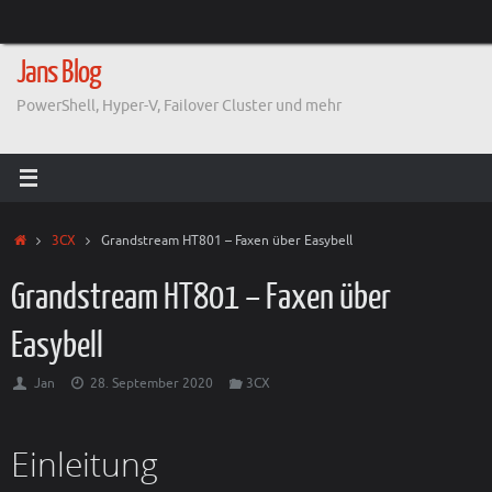
Zum
Inhalt
springen
Jans Blog
PowerShell, Hyper-V, Failover Cluster und mehr
Start
3CX
Grandstream HT801 – Faxen über Easybell
Grandstream HT801 – Faxen über
Easybell
Jan
28. September 2020
3CX
Einleitung