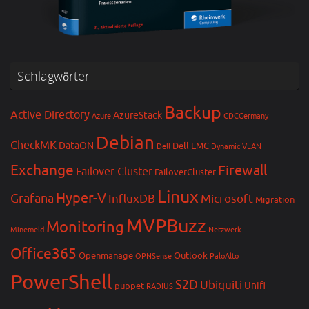
Schlagwörter
Backup
Active Directory
AzureStack
Azure
CDCGermany
Debian
CheckMK
DataON
Dell EMC
Dell
Dynamic VLAN
Exchange
Firewall
Failover Cluster
FailoverCluster
Linux
Hyper-V
Grafana
InfluxDB
Microsoft
Migration
MVPBuzz
Monitoring
Minemeld
Netzwerk
Office365
Openmanage
Outlook
OPNSense
PaloAlto
PowerShell
S2D
Ubiquiti
Unifi
puppet
RADIUS