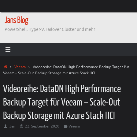
Zum
Inhalt
springen
Jans Blog
PowerShell, Hyper-V, Failover Cluster und mehr
Start
Veeam
Videoreihe: DataON High Performance Backup Target für
Veeam – Scale-Out Backup Storage mit Azure Stack HCI
Videoreihe: DataON High Performance
Backup Target für Veeam – Scale-Out
Backup Storage mit Azure Stack HCI
Jan
22. September 2020
Veeam