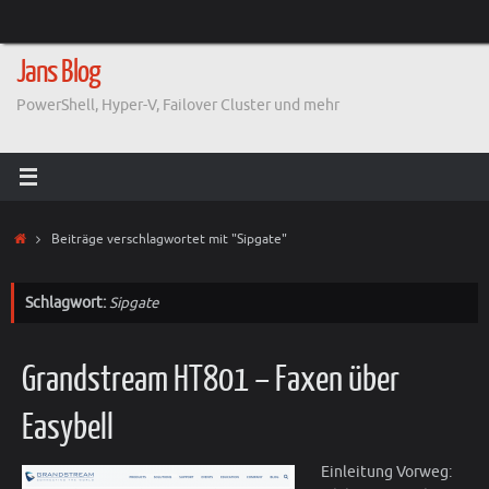
Zum
Inhalt
springen
Jans Blog
PowerShell, Hyper-V, Failover Cluster und mehr
Start
Beiträge verschlagwortet mit "Sipgate"
Schlagwort:
Sipgate
Grandstream HT801 – Faxen über
Easybell
Einleitung Vorweg: