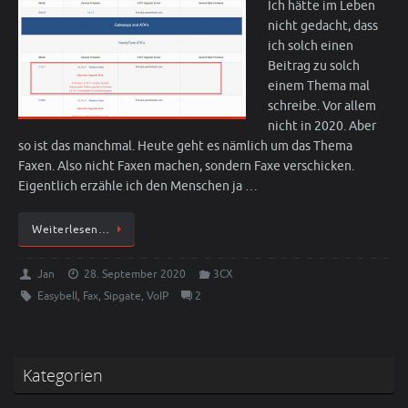
Ich hätte im Leben
nicht gedacht, dass
ich solch einen
Beitrag zu solch
einem Thema mal
schreibe. Vor allem
nicht in 2020. Aber
so ist das manchmal. Heute geht es nämlich um das Thema
Faxen. Also nicht Faxen machen, sondern Faxe verschicken.
Eigentlich erzähle ich den Menschen ja …
Weiterlesen…
Jan
28. September 2020
3CX
Easybell
,
Fax
,
Sipgate
,
VoIP
2
Kategorien