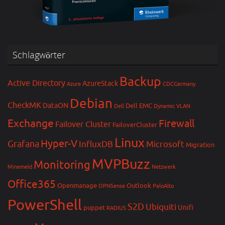
Schlagwörter
Backup
Active Directory
AzureStack
Azure
CDCGermany
Debian
CheckMK
DataON
Dell EMC
Dell
Dynamic VLAN
Exchange
Firewall
Failover Cluster
FailoverCluster
Linux
Hyper-V
Grafana
InfluxDB
Microsoft
Migration
MVPBuzz
Monitoring
Minemeld
Netzwerk
Office365
Openmanage
Outlook
OPNSense
PaloAlto
PowerShell
S2D
Ubiquiti
Unifi
puppet
RADIUS