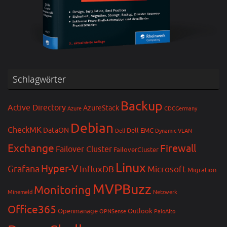
Schlagwörter
Backup
Active Directory
AzureStack
Azure
CDCGermany
Debian
CheckMK
DataON
Dell EMC
Dell
Dynamic VLAN
Exchange
Firewall
Failover Cluster
FailoverCluster
Linux
Hyper-V
Grafana
InfluxDB
Microsoft
Migration
MVPBuzz
Monitoring
Minemeld
Netzwerk
Office365
Openmanage
Outlook
OPNSense
PaloAlto