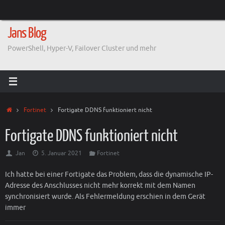
Zum
Inhalt
springen
Jans Blog
PowerShell, Hyper-V, Failover Cluster und mehr
Start
Fortinet
Fortigate DDNS funktioniert nicht
Fortigate DDNS funktioniert nicht
Jan
5. Januar 2021
Fortinet
Ich hatte bei einer Fortigate das Problem, dass die dynamische IP-
Adresse des Anschlusses nicht mehr korrekt mit dem Namen
synchronisiert wurde. Als Fehlermeldung erschien in dem Gerät
immer