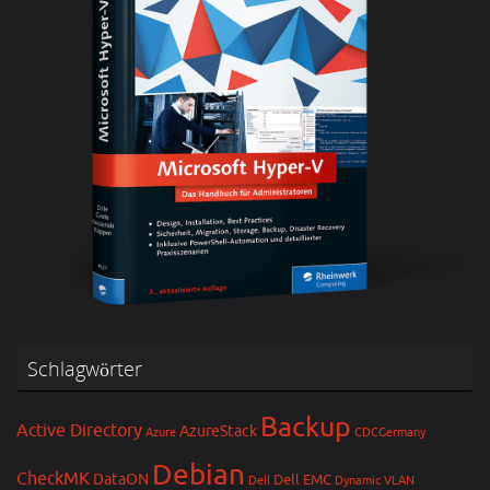
Schlagwörter
Backup
Active Directory
AzureStack
Azure
CDCGermany
Debian
CheckMK
DataON
Dell EMC
Dell
Dynamic VLAN