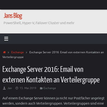
Zum
Inhalt
springen
Jans Blog
PowerShell, Hyper-V, Failover Cluster und mehr
Start
Exchange
Exchange Server 2016: Email von externen Kontakten an
Verteilergruppe
Exchange Server 2016: Email von
externen Kontakten an Verteilergruppe
Jan
15. Mai 2019
Exchange
Auf einem Exchange Server können ja nicht nur Postfächer angelegt
werden, sondern auch Verteilergruppen. Verteilergruppen sind eine