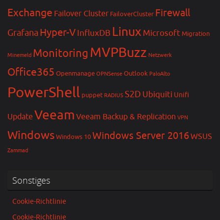
Exchange
Firewall
Failover Cluster
FailoverCluster
Linux
Hyper-V
Grafana
InfluxDB
Microsoft
Migration
MVPBuzz
Monitoring
Minemeld
Netzwerk
Office365
Openmanage
Outlook
OPNSense
PaloAlto
PowerShell
S2D
Ubiquiti
Unifi
puppet
RADIUS
Veeam
Update
Veeam Backup & Replication
VPN
Windows
Windows Server 2016
WSUS
Windows 10
Zammad
Sonstiges
Cookie-Richtlinie
Cookie-Richtlinie