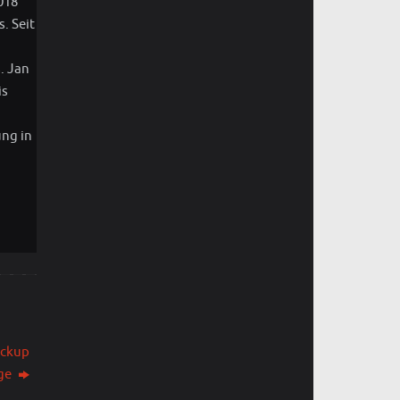
018
. Seit
. Jan
is
ung in
ackup
age