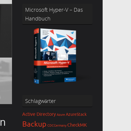
Microsoft Hyper-V – Das
Handbuch
Schlagwörter
Active Directory
AzureStack
Azure
en
Backup
CheckMK
CDCGermany