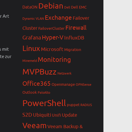
Debian
DataON
Dell EMC
Dell
r Art
Exchange
Failover
Dynamic VLAN
Firewall
Cluster
FailoverCluster
Hyper-V
Grafana
InfluxDB
Linux
Microsoft
s mit
Migration
te zur
Monitoring
Minemeld
MVPBuzz
Netzwerk
Office365
Openmanage
OPNSense
Outlook
PaloAlto
PowerShell
puppet
RADIUS
S2D
Ubiquiti
Update
Unifi
Veeam
Veeam Backup &