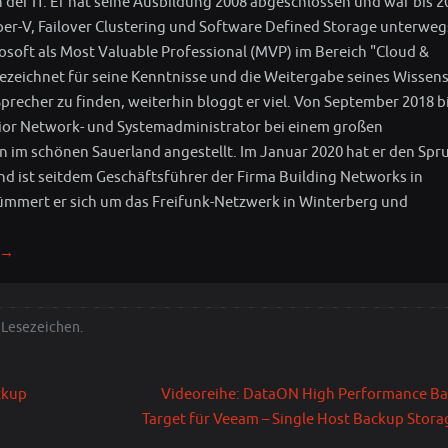
n der IT. Er hat seine Ausbildung 2008 abgeschlossen und war bis 2
per-V, Failover Clustering und Software Defined Storage unterwegs
rosoft als Most Valuable Professional (MVP) im Bereich "Cloud &
eichnet für seine Kenntnisse und die Weitergabe seines Wissens
Sprecher zu finden, weiterhin bloggt er viel. Von September 2018 b
ior Network- und Systemadministrator bei einem großen
im schönen Sauerland angestellt. Im Januar 2020 hat er den Spr
nd ist seitdem Geschäftsführer der Firma Building Networks in
 kümmert er sich um das Freifunk-Netzwerk in Winterberg und
→
Lesezeichen
.
ckup
Videoreihe: DataON High Performance B
Target für Veeam – Single Host Backup Stor