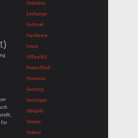
Diabetes
Exchange
Fortinet
Hardware
t)
Linux
ung
Office365
PowerShell
Proxmox
Security
per
Sonstiges
auch
Ubiquiti
tellt,
Veeam
 für
Videos