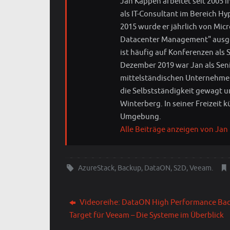
Jan Kappen arbeitet seit 2005 i
als IT-Consultant im Bereich Hy
2015 wurde er jährlich von Mic
Datacenter Management" ausgez
ist häufig auf Konferenzen als 
Dezember 2019 war Jan als Sen
mittelständischen Unternehmen 
die Selbstständigkeit gewagt u
Winterberg. In seiner Freizeit
Umgebung.
Alle Beiträge anzeigen von Jan
AzureStack
,
Backup
,
DataON
,
S2D
,
Veeam
.
Videoreihe: DataON High Performance Ba
Target für Veeam – Die Systeme im Überblick