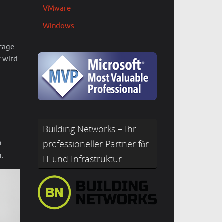
VMware
Windows
orage
 wird
Building Networks – Ihr
professioneller Partner für
n
n.
IT und Infrastruktur