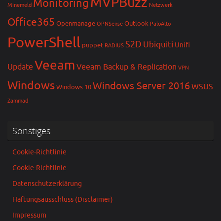
MVPBuzz
Monitoring
Minemeld
Netzwerk
Office365
Openmanage
Outlook
OPNSense
PaloAlto
PowerShell
S2D
Ubiquiti
Unifi
puppet
RADIUS
Veeam
Update
Veeam Backup & Replication
VPN
Windows
Windows Server 2016
WSUS
Windows 10
Zammad
Sonstiges
Cookie-Richtlinie
Cookie-Richtlinie
Datenschutzerklärung
Haftungsausschluss (Disclaimer)
Impressum