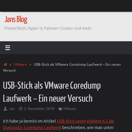
Zum
Inhalt
springen
Jans Blog
PowerShell, Hyper-V, Failover Cluster und mehr
Start
VMware
USB-Stick als VMware Coredump Laufwerk – Ein neuer
Versuch
USB-Stick als VMware Coredump
Laufwerk – Ein neuer Versuch
Jan
2. November 2018
VMware
Ich habe ja bereits im Artikel
USB Stick unter vSphere 6.5 als
Diagnostic Coredump Laufwerk
beschrieben, wie man unter