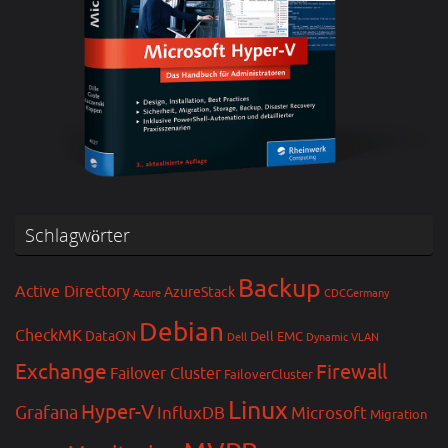
Schlagwörter
Backup
Active Directory
AzureStack
Azure
CDCGermany
Debian
CheckMK
DataON
Dell EMC
Dell
Dynamic VLAN
Exchange
Firewall
Failover Cluster
FailoverCluster
Linux
Hyper-V
Grafana
InfluxDB
Microsoft
Migration