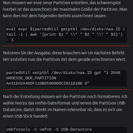
Nun müssen wir eine neue Partition erstellen, das schwierigste
hierbei ist das ausrechnen der maximalen Größe der Partition. Man
kann dies mit dem folgenden Befehl ausrechnen lassen:
eval expr $(partedUtil getptbl /dev/disks/naa.ID | 
tail -1 | awk '{print $1 " \\* " $2 " \\* " $3}') 
- 1
Notieren Sie die Ausgabe, diese brauchen wir im nächsten Befehl.
Wir erstellen nun die Partition mit dem gerade errechneten Wert.
partedUtil setptbl /dev/disks/naa.ID gpt "1 2048 
GROESSE_DER_PARTITION 
AA31E02A400F11DB9590000C2911D1B8 0"
Nach der Erstellung müssen wir die Partition noch formatieren. Ich
wähle hierzu das vmfs6-Dateiformat und nenne die Partition USB-
Datastore, damit direkt im Namen erkennbar ist, dass es sich um
einen USB Stick handelt.
vmkfstools -C vmfs6 -S USB-Datastore 