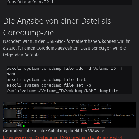
/dev/disks/naa.ID:1
Die Angabe von einer Datei als
Coredump-Ziel
Nachdem wir nun den USB-Stick formatiert haben, können wir ihn
als Ziel für einen Coredump auswählen. Dazu benötigen wir die
folgenden Befehle:
esxcli system coredump file add -d Volume_ID -f 
NAME

esxcli system coredump file list

esxcli system coredump file set -p 
/vmfs/volumes/Volume_ID/vmkdump/NAME.dumpfile
Gefunden habe ich die Anleitung direkt bei VMware:
kb.vmware.com: Configuring ESXi coredump to file instead of