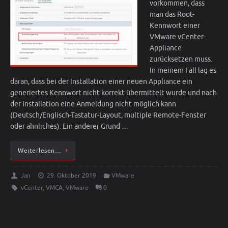
vorkommen, dass
man das Root-
Kennwort einer
VMware vCenter-
Appliance
zurücksetzen muss.
In meinem Fall lag es
daran, dass bei der Installation einer neuen Appliance ein
generiertes Kennwort nicht korrekt übermittelt wurde und nach
der Installation eine Anmeldung nicht möglich kann
(Deutsch/Englisch-Tastatur-Layout, multiple Remote-Fenster
oder ähnliches). Ein anderer Grund …
Weiterlesen…
Jan
29. Oktober 2019
VMware
vCenter
,
VMCA
,
VMware
0