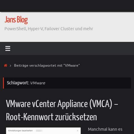
Zum
Inhalt
springen
Jans Blog
PowerShell, Hyper-V, Failover Cluster und mehr
Start
Beiträge verschlagwortet mit "VMware"
Schlagwort:
VMware
VMware vCenter Appliance (VMCA) –
Root-Kennwort zurücksetzen
Manchmal kann es