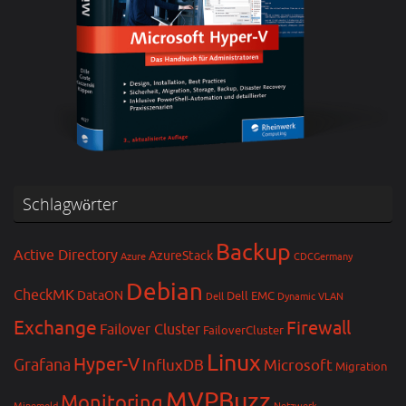
Schlagwörter
Backup
Active Directory
AzureStack
Azure
CDCGermany
Debian
CheckMK
DataON
Dell EMC
Dell
Dynamic VLAN
Exchange
Firewall
Failover Cluster
FailoverCluster
Linux
Hyper-V
Grafana
InfluxDB
Microsoft
Migration
MVPBuzz
Monitoring