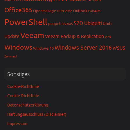
Minemeld
Netzwerk
Office365
Openmanage
Outlook
OPNSense
PaloAlto
PowerShell
S2D
Ubiquiti
Unifi
puppet
RADIUS
Veeam
Update
Veeam Backup & Replication
VPN
Windows
Windows Server 2016
WSUS
Windows 10
Zammad
Sonstiges
Cookie-Richtlinie
Cookie-Richtlinie
Datenschutzerklärung
Haftungsausschluss (Disclaimer)
Impressum