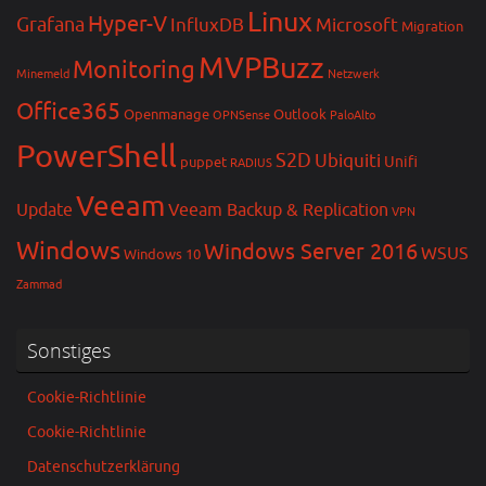
Linux
Hyper-V
Grafana
InfluxDB
Microsoft
Migration
MVPBuzz
Monitoring
Minemeld
Netzwerk
Office365
Openmanage
Outlook
OPNSense
PaloAlto
PowerShell
S2D
Ubiquiti
Unifi
puppet
RADIUS
Veeam
Update
Veeam Backup & Replication
VPN
Windows
Windows Server 2016
WSUS
Windows 10
Zammad
Sonstiges
Cookie-Richtlinie
Cookie-Richtlinie
Datenschutzerklärung