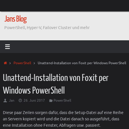
Zum
Inhalt
springen
Jans Blog
PowerShell, Hyper-V, Failover Cluster und mehr
Start
PowerShell
Unattend-Installation von Foxit per Windows PowerShell
Unattend-Installation von Foxit per
Windows PowerShell
Jan
26. Juni 2017
PowerShell
Diese paar Zeilen sorgen dafür, dass die Setup-Datei auf eine Reihe
an Servern kopiert wird und die Datei danach so ausgeführt, dass
eine Installation ohne Fenster, Abfragen usw. passiert.