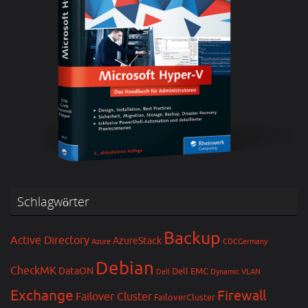
Schlagwörter
Backup
Active Directory
AzureStack
Azure
CDCGermany
Debian
CheckMK
DataON
Dell EMC
Dell
Dynamic VLAN
Exchange
Firewall
Failover Cluster
FailoverCluster