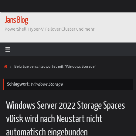
Zum
Inhalt
springen
Jans Blog
PowerShell, Hyper-V, Failover Cluster und mehr
Start
Beiträge verschlagwortet mit "Windows Storage"
Schlagwort:
Windows Storage
Windows Server 2022 Storage Spaces
vDisk wird nach Neustart nicht
automatisch eingebunden