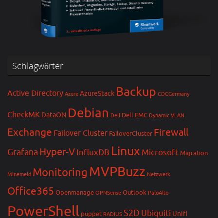
Schlagwörter
Backup
Active Directory
AzureStack
Azure
CDCGermany
Debian
CheckMK
DataON
Dell EMC
Dell
Dynamic VLAN
Exchange
Firewall
Failover Cluster
FailoverCluster
Linux
Hyper-V
Grafana
InfluxDB
Microsoft
Migration
MVPBuzz
Monitoring
Minemeld
Netzwerk
Office365
Openmanage
Outlook
OPNSense
PaloAlto
PowerShell
S2D
Ubiquiti
Unifi
puppet
RADIUS