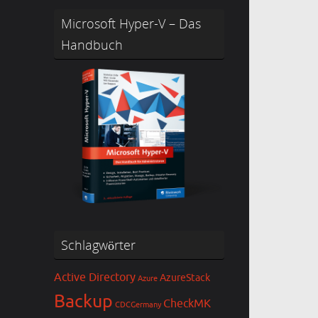
Microsoft Hyper-V – Das
Handbuch
Schlagwörter
Active Directory
AzureStack
Azure
Backup
CheckMK
CDCGermany