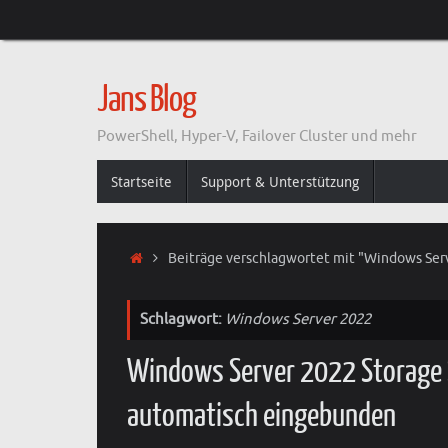
Zum
Inhalt
springen
Jans Blog
PowerShell, Hyper-V, Failover Cluster und mehr
Zum
Startseite
Support & Unterstützung
Inhalt
springen
Start
Beiträge verschlagwortet mit "Windows Ser
Schlagwort:
Windows Server 2022
Windows Server 2022 Storage S
automatisch eingebunden