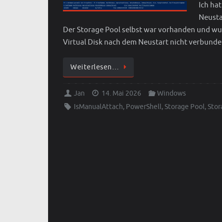
Ich ha
Neusta
Der Storage Pool selbst war vorhanden und wurd
Virtual Disk nach dem Neustart nicht verbund
Weiterlesen…
Jan
14. Mai 2026
Windows
IsManualAttach
,
PowerShell
,
Storage Pool
,
Stor