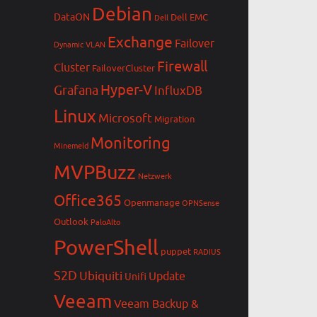
Debian
DataON
Dell EMC
Dell
Exchange
Failover
Dynamic VLAN
Firewall
Cluster
FailoverCluster
Hyper-V
Grafana
InfluxDB
Linux
Microsoft
Migration
Monitoring
Minemeld
MVPBuzz
Netzwerk
Office365
Openmanage
OPNSense
Outlook
PaloAlto
PowerShell
puppet
RADIUS
S2D
Ubiquiti
Update
Unifi
Veeam
Veeam Backup &