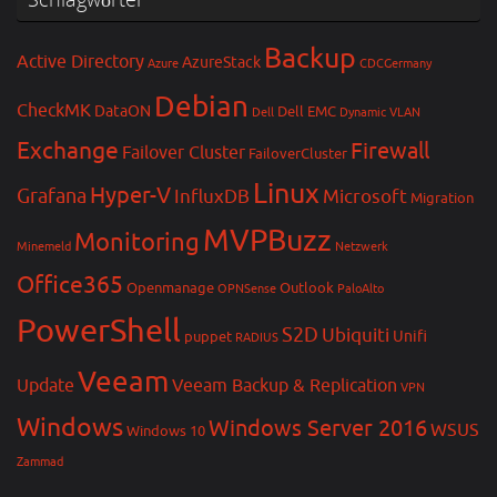
Backup
Active Directory
AzureStack
Azure
CDCGermany
Debian
CheckMK
DataON
Dell EMC
Dell
Dynamic VLAN
Exchange
Firewall
Failover Cluster
FailoverCluster
Linux
Hyper-V
Grafana
InfluxDB
Microsoft
Migration
MVPBuzz
Monitoring
Minemeld
Netzwerk
Office365
Openmanage
Outlook
OPNSense
PaloAlto
PowerShell
S2D
Ubiquiti
Unifi
puppet
RADIUS
Veeam
Update
Veeam Backup & Replication
VPN
Windows
Windows Server 2016
WSUS
Windows 10
Zammad