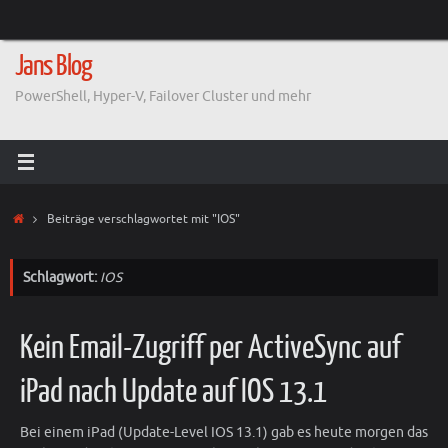
Zum
Inhalt
springen
Jans Blog
PowerShell, Hyper-V, Failover Cluster und mehr
Start
Beiträge verschlagwortet mit "IOS"
Schlagwort:
IOS
Kein Email-Zugriff per ActiveSync auf
iPad nach Update auf IOS 13.1
Bei einem iPad (Update-Level IOS 13.1) gab es heute morgen das