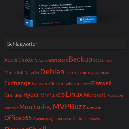
Schlagwörter
Backup
Active Directory
AzureStack
Azure
CDCGermany
Debian
CheckMK
DataON
Dell EMC
Dell
Dynamic VLAN
Exchange
Firewall
Failover Cluster
FailoverCluster
Linux
Hyper-V
Grafana
InfluxDB
Microsoft
Migration
MVPBuzz
Monitoring
Minemeld
Netzwerk
Office365
Openmanage
Outlook
OPNSense
PaloAlto