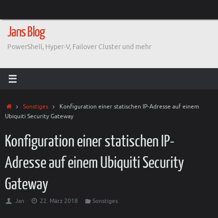
Zum
Inhalt
springen
Jans Blog
PowerShell, Hyper-V, Failover Cluster und mehr
Start
Sonstiges
Konfiguration einer statischen IP-Adresse auf einem
Ubiquiti Security Gateway
Konfiguration einer statischen IP-
Adresse auf einem Ubiquiti Security
Gateway
Jan
22. März 2018
Sonstiges