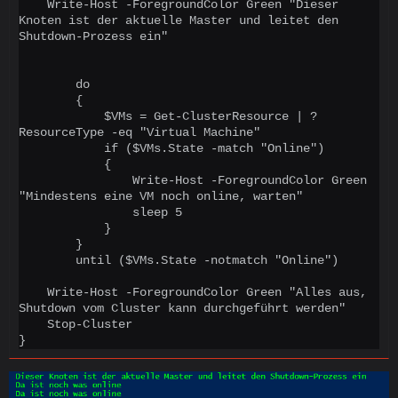
    Write-Host -ForegroundColor Green "Dieser 
Knoten ist der aktuelle Master und leitet den 
Shutdown-Prozess ein"

        do

        {

            $VMs = Get-ClusterResource | ? 
ResourceType -eq "Virtual Machine"

            if ($VMs.State -match "Online")

            {

                Write-Host -ForegroundColor Green 
"Mindestens eine VM noch online, warten"

                sleep 5

            }

        }

        until ($VMs.State -notmatch "Online")

    Write-Host -ForegroundColor Green "Alles aus, 
Shutdown vom Cluster kann durchgeführt werden"

    Stop-Cluster

}