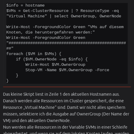
$info = hostname

$VMs = Get-ClusterResource | ? ResourceType -eq 
"Virtual Machine" | select OwnerGroup, OwnerNode

Write-Host -ForegroundColor Green "VMs auf diesem 
Knoten, die heruntergefahren werden:"

Write-Host -ForegroundColor Green 
"#################################################
##"

foreach ($VM in $VMs) {

    if ($VM.OwnerNode -eq $info) {

        Write-Host $VM.OwnerGroup

        Stop-VM -Name $VM.OwnerGroup -Force

    }

}
Das kleine Skript liest in Zeile 1 den aktuellen Hostnamen aus.
Danach werden alle Ressourcen im Cluster gespeichert, die eine
Ressource „Virtual Machine“ sind. Damit wir nicht alles speichern
müssen, selektiere ich die Ausgabe auf OwnerGroup (Der Name der
VM) und den aktuellen OwnerNode.
Nun werden alle Ressourcen in der Variable $VMs in einer Schleife
abgearbeitet, und wenn sie auf dem lokalen Knoten laufen, werden