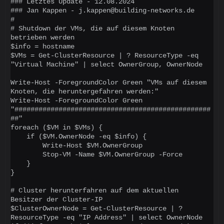
### Letztes Update - 12.08.2024

### Jan Kappen - j.kappen@building-networks.de

#

# Shutdown der VMs, die auf diesem Knoten 
betrieben werden

$info = hostname

$VMs = Get-ClusterResource | ? ResourceType -eq 
"Virtual Machine" | select OwnerGroup, OwnerNode

Write-Host -ForegroundColor Green "VMs auf diesem 
Knoten, die heruntergefahren werden:"

Write-Host -ForegroundColor Green 
"#################################################
##"

foreach ($VM in $VMs) {

    if ($VM.OwnerNode -eq $info) {

        Write-Host $VM.OwnerGroup

        Stop-VM -Name $VM.OwnerGroup -Force

    }

}

# Cluster herunterfahren auf dem aktuellen 
Besitzer der Cluster-IP

$ClusterOwnerNode = Get-ClusterResource | ? 
ResourceType -eq "IP Address" | select OwnerNode
