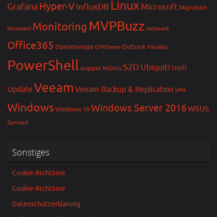
Linux
Hyper-V
Grafana
InfluxDB
Microsoft
Migration
MVPBuzz
Monitoring
Minemeld
Netzwerk
Office365
Openmanage
Outlook
OPNSense
PaloAlto
PowerShell
S2D
Ubiquiti
Unifi
puppet
RADIUS
Veeam
Update
Veeam Backup & Replication
VPN
Windows
Windows Server 2016
WSUS
Windows 10
Zammad
Sonstiges
Cookie-Richtlinie
Cookie-Richtlinie
Datenschutzerklärung