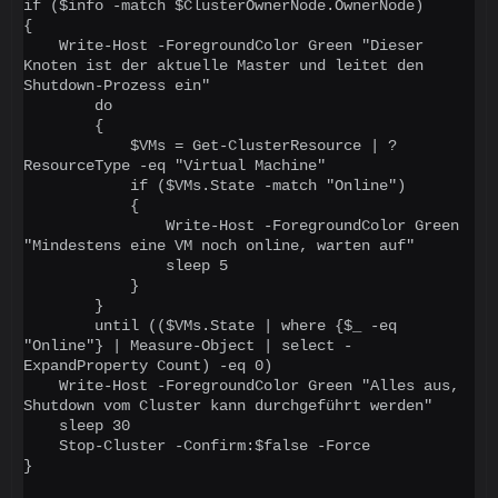
if ($info -match $ClusterOwnerNode.OwnerNode)

{

    Write-Host -ForegroundColor Green "Dieser 
Knoten ist der aktuelle Master und leitet den 
Shutdown-Prozess ein"

        do

        {

            $VMs = Get-ClusterResource | ? 
ResourceType -eq "Virtual Machine"

            if ($VMs.State -match "Online")

            {

                Write-Host -ForegroundColor Green 
"Mindestens eine VM noch online, warten auf"

                sleep 5

            }

        }

        until (($VMs.State | where {$_ -eq 
"Online"} | Measure-Object | select -
ExpandProperty Count) -eq 0)

    Write-Host -ForegroundColor Green "Alles aus, 
Shutdown vom Cluster kann durchgeführt werden"

    sleep 30

    Stop-Cluster -Confirm:$false -Force

}
