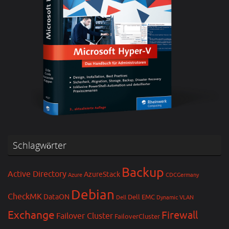
Schlagwörter
Backup
Active Directory
AzureStack
Azure
CDCGermany
Debian
CheckMK
DataON
Dell EMC
Dell
Dynamic VLAN
Exchange
Firewall
Failover Cluster
FailoverCluster