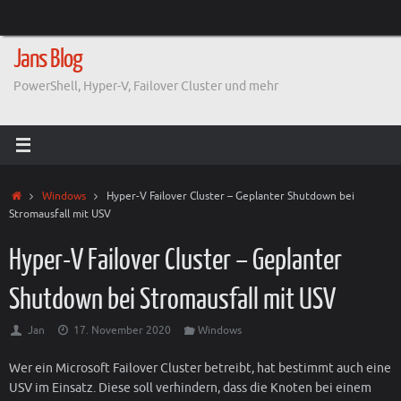
Zum
Inhalt
springen
Jans Blog
PowerShell, Hyper-V, Failover Cluster und mehr
Start
Windows
Hyper-V Failover Cluster – Geplanter Shutdown bei
Stromausfall mit USV
Hyper-V Failover Cluster – Geplanter
Shutdown bei Stromausfall mit USV
Jan
17. November 2020
Windows
Wer ein Microsoft Failover Cluster betreibt, hat bestimmt auch eine
USV im Einsatz. Diese soll verhindern, dass die Knoten bei einem