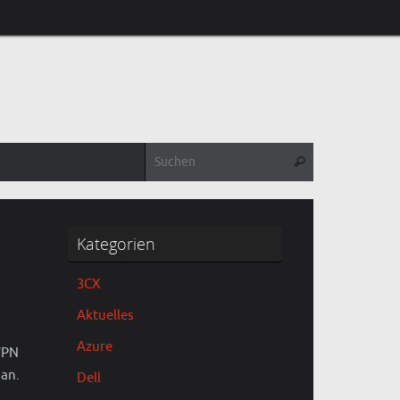
Suchen nach:
Suchen
Kategorien
3CX
Aktuelles
Azure
LVPN
 an.
Dell