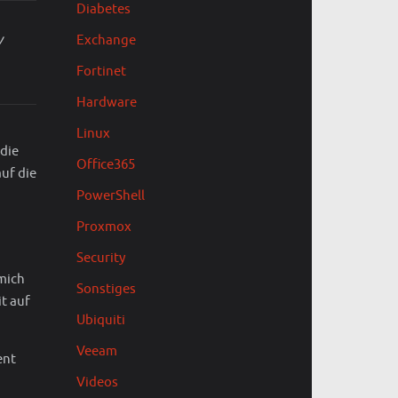
Diabetes
y
Exchange
Fortinet
Hardware
Linux
 die
Office365
uf die
PowerShell
Proxmox
Security
mich
Sonstiges
it auf
Ubiquiti
Veeam
ent
Videos