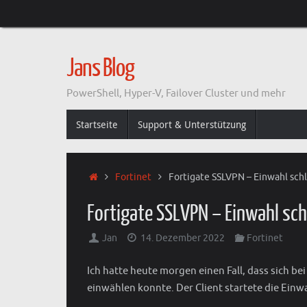
Zum
Inhalt
springen
Jans Blog
PowerShell, Hyper-V, Failover Cluster und mehr
Zum
Startseite
Support & Unterstützung
Inhalt
springen
Start
Fortinet
Fortigate SSLVPN – Einwahl schl
Fortigate SSLVPN – Einwahl sch
Jan
14. Dezember 2022
Fortinet
Ich hatte heute morgen einen Fall, dass sich 
einwählen konnte. Der Client startete die Einw