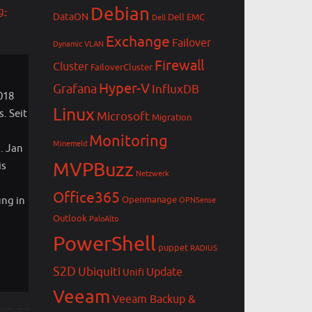
Debian
g-
DataON
Dell EMC
Dell
Exchange
Failover
Dynamic VLAN
Firewall
Cluster
FailoverCluster
Hyper-V
Grafana
InfluxDB
018
Linux
. Seit
Microsoft
Migration
Monitoring
Minemeld
. Jan
MVPBuzz
is
Netzwerk
Office365
ung in
Openmanage
OPNSense
Outlook
PaloAlto
PowerShell
puppet
RADIUS
S2D
Ubiquiti
Update
Unifi
Veeam
Veeam Backup &