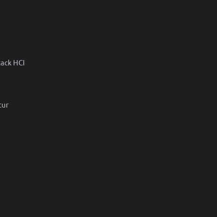
tack HCI
tur