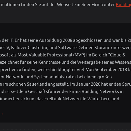
ormationen finden Sie auf der Webseite meiner Firma unter
Buildin
n der IT. Er hat seine Ausbildung 2008 abgeschlossen und war bis 2
per-V, Failover Clustering und Software Defined Storage unterwegs
rosoft als Most Valuable Professional (MVP) im Bereich "Cloud &
eichnet für seine Kenntnisse und die Weitergabe seines Wissens
Sprecher zu finden, weiterhin bloggt er viel. Von September 2018 b
ior Network- und Systemadministrator bei einem großen
im schönen Sauerland angestellt. Im Januar 2020 hat er den Spr
nd ist seitdem Geschäftsführer der Firma Building Networks in
 kümmert er sich um das Freifunk-Netzwerk in Winterberg und
→