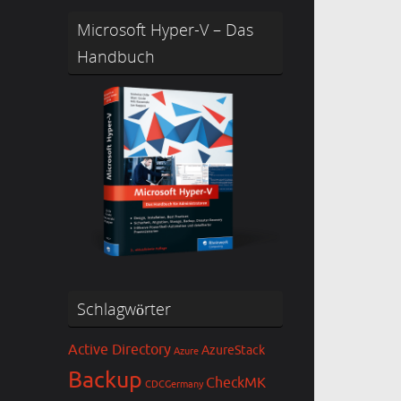
Microsoft Hyper-V – Das
Handbuch
Schlagwörter
Active Directory
AzureStack
Azure
Backup
CheckMK
CDCGermany