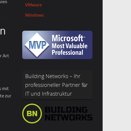
hien
VMware
Windows
en
r Art
Building Networks – Ihr
professioneller Partner für
s mit
IT und Infrastruktur
te zur