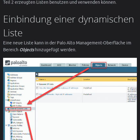
Teil 2 erzeugten Listen benutzen und verwenden können.
Einbindung einer dynamischen
Liste
Eine neue Liste kann in der Palo Alto Management-Oberfläche im
Bereich
Objects
hinzugefügt werden.