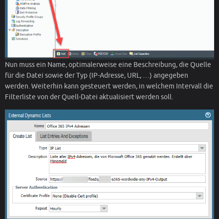
Nun muss ein Name, optimalerweise eine Beschreibung, die Quelle
für die Datei sowie der Typ (IP-Adresse, URL, …) angegeben
werden. Weiterhin kann gesteuert werden, in welchem Intervall die
Filterliste von der Quell-Datei aktualisiert werden soll.