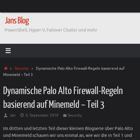
Zum
Inhalt
springen
Jans Blog
PowerShell, Hyper-V, Failover Cluster und mehr
Start
Security
Dynamische Palo Alto Firewall-Regeln basierend auf
Minemeld – Teil 3
Dynamische Palo Alto Firewall-Regeln
basierend auf Minemeld – Teil 3
Jan
6. September 2019
Security
Im dritten und letzten Teil dieser kleinen Blogserie über Palo Alto
und Minemeld schauen wir uns einmal an, wie wir die in Teil 1 und