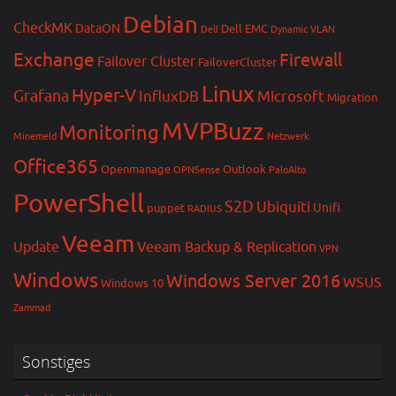
Debian
CheckMK
DataON
Dell EMC
Dell
Dynamic VLAN
Exchange
Firewall
Failover Cluster
FailoverCluster
Linux
Hyper-V
Grafana
InfluxDB
Microsoft
Migration
MVPBuzz
Monitoring
Minemeld
Netzwerk
Office365
Openmanage
Outlook
OPNSense
PaloAlto
PowerShell
S2D
Ubiquiti
Unifi
puppet
RADIUS
Veeam
Update
Veeam Backup & Replication
VPN
Windows
Windows Server 2016
WSUS
Windows 10
Zammad
Sonstiges