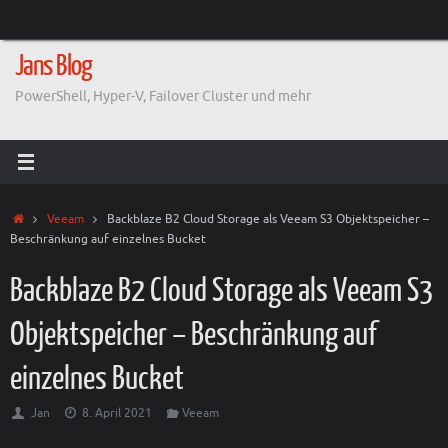
Zum
Inhalt
springen
Jans Blog
PowerShell, Hyper-V, Failover Cluster und mehr
Start
Veeam
Backblaze B2 Cloud Storage als Veeam S3 Objektspeicher –
Beschränkung auf einzelnes Bucket
Backblaze B2 Cloud Storage als Veeam S3
Objektspeicher – Beschränkung auf
einzelnes Bucket
Jan
8. April 2021
Veeam