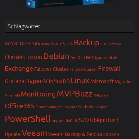
Schlagwörter
Backup
Active Directory
AzureStack
Azure
CDCGermany
Debian
CheckMK
DataON
Dell EMC
Dell
Dynamic VLAN
Exchange
Firewall
Failover Cluster
FailoverCluster
Linux
Hyper-V
Grafana
InfluxDB
Microsoft
Migration
MVPBuzz
Monitoring
Minemeld
Netzwerk
Office365
Openmanage
Outlook
OPNSense
PaloAlto
PowerShell
S2D
Ubiquiti
Unifi
puppet
RADIUS
Veeam
Update
Veeam Backup & Replication
VPN