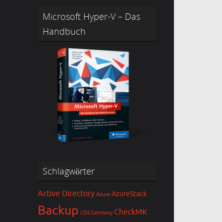
Microsoft Hyper-V – Das
Handbuch
Schlagwörter
Active Directory
AzureStack
Azure
Backup
CheckMK
CDCGermany