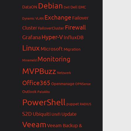
Debian
DataON
Dell EMC
Dell
Exchange
Failover
Dynamic VLAN
Firewall
Cluster
FailoverCluster
Hyper-V
Grafana
InfluxDB
Linux
Microsoft
Migration
Monitoring
Minemeld
MVPBuzz
Netzwerk
Office365
Openmanage
OPNSense
Outlook
PaloAlto
PowerShell
puppet
RADIUS
S2D
Ubiquiti
Update
Unifi
Veeam
Veeam Backup &