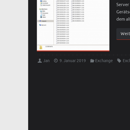
Server
Geräts
dem al
Wei
Jan
9. Januar 2019
Exchange
Exc