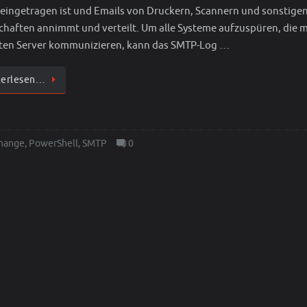
 eingetragen ist und Emails von Druckern, Scannern und sonstige
chaften annimmt und verteilt. Um alle Systeme aufzuspüren, die m
ten Server kommunizieren, kann das SMTP-Log …
terlesen…
hange
,
PowerShell
,
SMTP
0