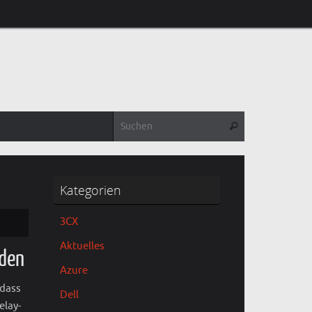
Suchen nach:
Suchen
Kategorien
3CX
Aktuelles
nden
Azure
 dass
Dell
elay-