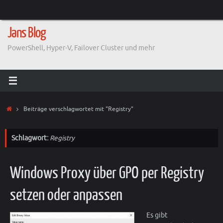
Zum
Inhalt
springen
Jans Blog
PowerShell, Hyper-V, Failover Cluster und mehr
Start
Beiträge verschlagwortet mit "Registry"
Schlagwort:
Registry
Windows Proxy über GPO per Registry
setzen oder anpassen
Es gibt