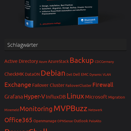
Schlagwörter
Backup
Active Directory
AzureStack
Azure
CDCGermany
Debian
CheckMK
DataON
Dell EMC
Dell
Dynamic VLAN
Exchange
Firewall
Failover Cluster
FailoverCluster
Linux
Hyper-V
Grafana
InfluxDB
Microsoft
Migration
MVPBuzz
Monitoring
Minemeld
Netzwerk
Office365
Openmanage
Outlook
OPNSense
PaloAlto