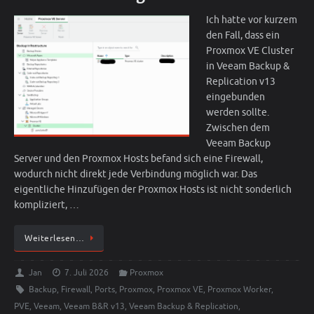
Ich hatte vor kurzem
den Fall, dass ein
Proxmox VE Cluster
in Veeam Backup &
Replication v13
eingebunden
werden sollte.
Zwischen dem
Veeam Backup
Server und den Proxmox Hosts befand sich eine Firewall,
wodurch nicht direkt jede Verbindung möglich war. Das
eigentliche Hinzufügen der Proxmox Hosts ist nicht sonderlich
kompliziert, …
Weiterlesen…
Jan
7. Juli 2026
Proxmox
Backup
,
Firewall
,
Ports
,
Proxmox
,
Proxmox VE
,
Proxmox Worker
,
PVE
,
Veeam
,
Veeam B&R v13
,
Veeam Backup & Replication
,