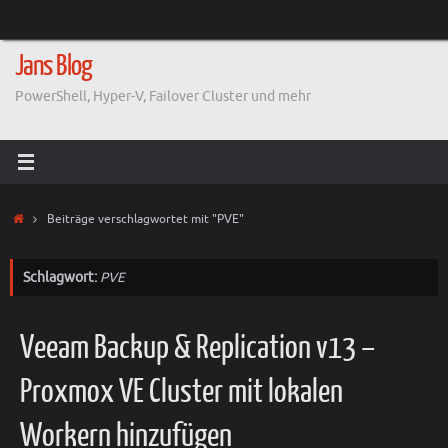
Zum
Inhalt
springen
Jans Blog
PowerShell, Hyper-V, Failover Cluster und mehr
Start
Beiträge verschlagwortet mit "PVE"
Schlagwort:
PVE
Veeam Backup & Replication v13 –
Proxmox VE Cluster mit lokalen
Workern hinzufügen