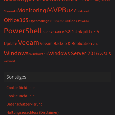
Migration
MVPBuzz
Monitoring
Minemeld
Netzwerk
Office365
Openmanage
Outlook
OPNSense
PaloAlto
PowerShell
S2D
Ubiquiti
Unifi
puppet
RADIUS
Veeam
Update
Veeam Backup & Replication
VPN
Windows
Windows Server 2016
WSUS
Windows 10
Zammad
Sonstiges
Cookie-Richtlinie
Cookie-Richtlinie
Datenschutzerklärung
Haftungsausschluss (Disclaimer)