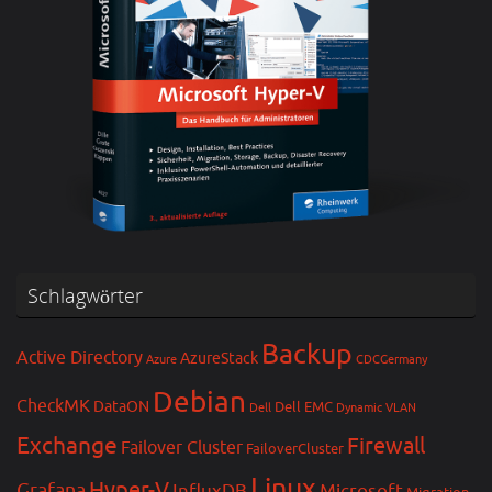
Schlagwörter
Backup
Active Directory
AzureStack
Azure
CDCGermany
Debian
CheckMK
DataON
Dell EMC
Dell
Dynamic VLAN
Exchange
Firewall
Failover Cluster
FailoverCluster
Linux
Hyper-V
Grafana
InfluxDB
Microsoft