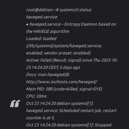
root@debian:~# systemctl status
haveged.service
● haveged.service – Entropy Daemon based on
the HAVEGE algorithm
Loaded: loaded
(/lib/systemd/system/haveged.service;
enabled; vendor preset: enabled)
Active: failed (Result: signal) since Thu 2025-10-
23 14:24:20 CEST; 5 days ago
Docs: man:haveged(8)
http://www.issihosts.com/haveged/
Main PID: 580 (code=killed, signal=SYS)
CPU: 20ms
Oct 23 14:24:20 debian systemd[1]:
haveged.service: Scheduled restart job, restart
counter is at 5.
Oct 23 14:24:20 debian systemd[1]: Stopped