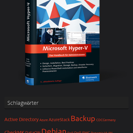
Schlagwörter
Backup
Active Directory
AzureStack
Azure
CDCGermany
Debian
CheckMK
DataON