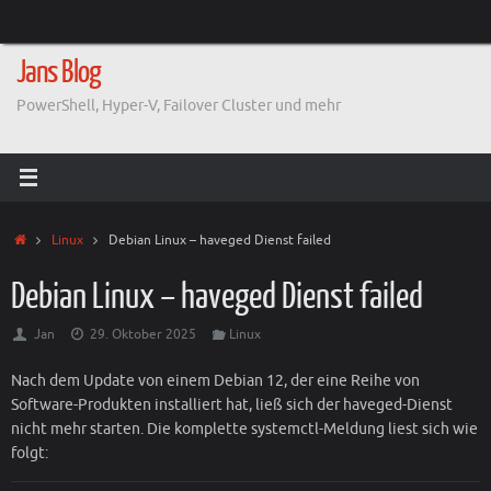
Zum
Inhalt
springen
Jans Blog
PowerShell, Hyper-V, Failover Cluster und mehr
Start
Linux
Debian Linux – haveged Dienst failed
Debian Linux – haveged Dienst failed
Jan
29. Oktober 2025
Linux
Nach dem Update von einem Debian 12, der eine Reihe von
Software-Produkten installiert hat, ließ sich der haveged-Dienst
nicht mehr starten. Die komplette systemctl-Meldung liest sich wie
folgt: