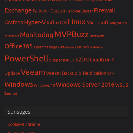
Dell EMC
Dell
Dynamic VLAN
Exchange
Firewall
Failover Cluster
FailoverCluster
Linux
Hyper-V
Grafana
InfluxDB
Microsoft
Migration
MVPBuzz
Monitoring
Minemeld
Netzwerk
Office365
Openmanage
Outlook
OPNSense
PaloAlto
PowerShell
S2D
Ubiquiti
Unifi
puppet
RADIUS
Veeam
Update
Veeam Backup & Replication
VPN
Windows
Windows Server 2016
WSUS
Windows 10
Zammad
Sonstiges
Cookie-Richtlinie