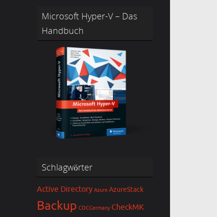
Microsoft Hyper-V – Das
Handbuch
Schlagwörter
Active Directory
AzureStack
Azure
Backup
CheckMK
CDCGermany