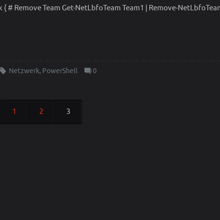
 { # Remove Team Get-NetLbfoTeam Team1 | Remove-NetLbfoTeam
Netzwerk
,
PowerShell
0
1
2
3