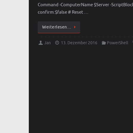
Command -ComputerName $Server -ScriptBlock
confirm:$false # Reset …
Weiterlesen…
Jan
13. Dezember 2016
PowerShell