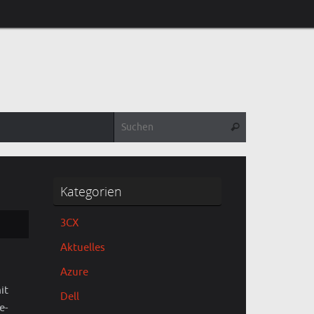
Suchen nach:
Suchen
Kategorien
3CX
Aktuelles
Azure
it
Dell
e-