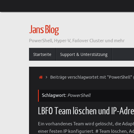
Zum
Inhalt
springen
Jans Blog
PowerShell, Hyper-V, Failover Cluster und mehr
Zum
Startseite
Support & Unterstützung
Inhalt
springen
Start
Beiträge verschlagwortet mit "PowerShell"
Schlagwort:
PowerShell
LBFO Team löschen und IP-Adre
Ein vorhandenes Team wird gelöscht, die Adap
einer festen IP konfiguriert. # Team löschen, A